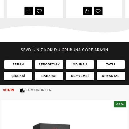
SEVDİĞİNİZ KOKUYU GRUBUNA GÖRE ARAYIN
FERAH
AFRODIZYAK
ODUNSU
TATLI
ÇIÇEKSI
BAHARAT
MEYVEMSI
ORYANTAL
VITRIN
TÜM ÜRÜNLER
-14 %