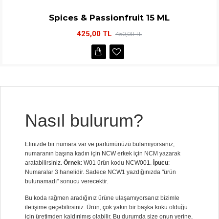
Spices & Passionfruit 15 ML
425,00 TL
450,00 TL
Nasıl bulurum?
Elinizde bir numara var ve parfümünüzü bulamıyorsanız,
numaranın başına kadın için NCW erkek için NCM yazarak
aratabilirsiniz.
Örnek
: W01 ürün kodu NCW001.
İpucu
:
Numaralar 3 hanelidir. Sadece NCW1 yazdığınızda "ürün
bulunamadı" sonucu verecektir.
Bu koda rağmen aradığınız ürüne ulaşamıyorsanız bizimle
iletişime geçebilirsiniz. Ürün, çok yakın bir başka koku olduğu
için üretimden kaldırılmış olabilir. Bu durumda size onun yerine,