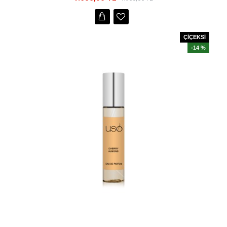
ÇİÇEKSİ
-14 %