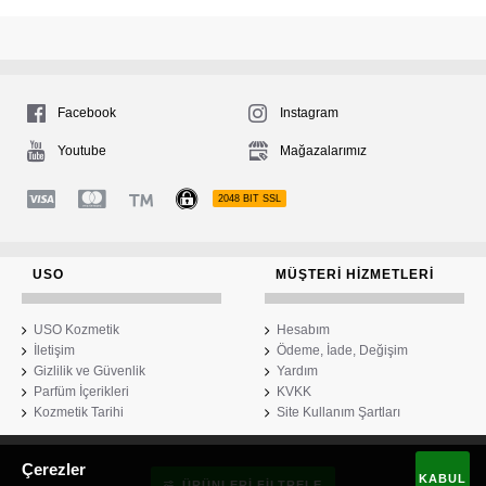
Facebook
Instagram
Youtube
Mağazalarımız
2048 BIT SSL
USO
MÜŞTERI HIZMETLERI
USO Kozmetik
Hesabım
İletişim
Ödeme, İade, Değişim
Gizlilik ve Güvenlik
Yardım
Parfüm İçerikleri
KVKK
Kozmetik Tarihi
Site Kullanım Şartları
Çerezler
USO Kozmetik
KABUL
ÜRÜNLERI FILTRELE