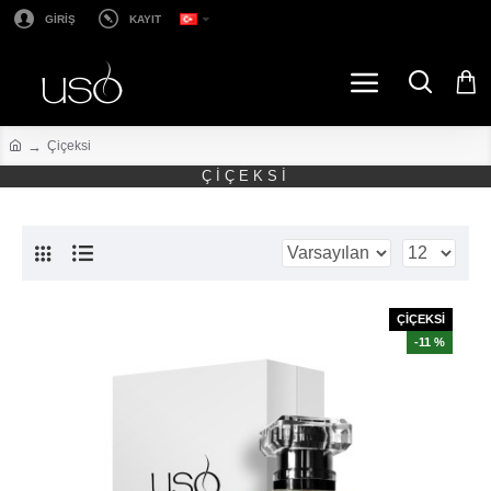
GİRİŞ
KAYIT
Çiçeksi
ÇIÇEKSI
ÇİÇEKSİ
-11 %