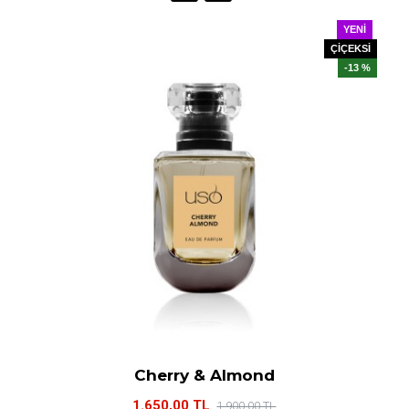
YENI
ÇİÇEKSİ
-13 %
Cherry & Almond
1.650,00 TL
1.900,00 TL