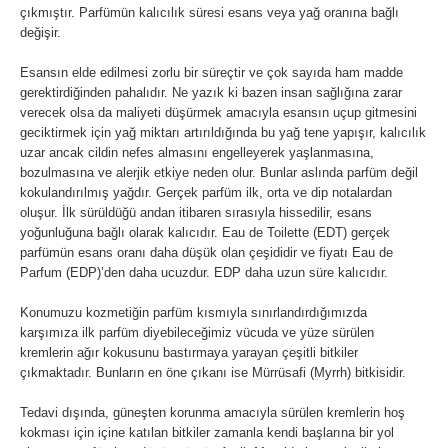
çıkmıştır. Parfümün kalıcılık süresi esans veya yağ oranına bağlı
değişir.
Esansın elde edilmesi zorlu bir süreçtir ve çok sayıda ham madde
gerektirdiğinden pahalıdır. Ne yazık ki bazen insan sağlığına zarar
verecek olsa da maliyeti düşürmek amacıyla esansın uçup gitmesini
geciktirmek için yağ miktarı artırıldığında bu yağ tene yapışır, kalıcılık
uzar ancak cildin nefes almasını engelleyerek yaşlanmasına,
bozulmasına ve alerjik etkiye neden olur. Bunlar aslında parfüm değil
kokulandırılmış yağdır. Gerçek parfüm ilk, orta ve dip notalardan
oluşur. İlk sürüldüğü andan itibaren sırasıyla hissedilir, esans
yoğunluğuna bağlı olarak kalıcıdır. Eau de Toilette (EDT) gerçek
parfümün esans oranı daha düşük olan çeşididir ve fiyatı Eau de
Parfum (EDP)’den daha ucuzdur. EDP daha uzun süre kalıcıdır.
Konumuzu kozmetiğin parfüm kısmıyla sınırlandırdığımızda
karşımıza ilk parfüm diyebileceğimiz vücuda ve yüze sürülen
kremlerin ağır kokusunu bastırmaya yarayan çeşitli bitkiler
çıkmaktadır. Bunların en öne çıkanı ise Mürrüsafi (Myrrh) bitkisidir.
Tedavi dışında, güneşten korunma amacıyla sürülen kremlerin hoş
kokması için içine katılan bitkiler zamanla kendi başlarına bir yol