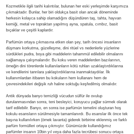
Kozmetikle ilgili tarihi kalıntılar, bulunan her eski yerleşimde karşımıza
çıkmaktadır. Bunlar, her biri oldukça basit olan ancak döneminde
herkesin kolayca sahip olamadığını düşündüren taş, tahta, hayvan
kemiği, metal ve topraktan yapılmış ayna, spatula, cımbız, basit
bıçaklar ve çeşitli kaplardır.
Parfümün ortaya çıkmasına etken olan şey, tarih öncesi insanların
düşmanı korkutma, güzelleşme, dini ritüel vs nedenlerle yüzlerine
sürdükleri pudra, boya gibi maddelerin tahammül edilebilir olmalarını
sağlamaya çalışmalarıdır. Bu koku veren maddelerden bazılarının,
örneğin dini törenlerde kullanılanların kötü ruhları uzaklaştırdıklarına
ve kendilerini tanrılara yaklaştırdıklarına inanmaktaydılar. İlk
kullanımlardan itibaren bu kokuların hem kullananı hem de
çevresindekileri değişik ruh haline soktuğu keşfedilmiş olmalıdır.
Antik dünyada banyo temizliği vücudun sülfür ile ovulup
durulanmasından sonra, teni besleyici, koruyucu yağlar sürmek olarak
tarif edilebilir. Banyo, en sonra ise parfümün temelini oluşturan hoş
kokulu esansların sürülmesiyle tamamlanırdı. Bu esanslar ilk önce tek
başına kullanılırken (örnek lavanta) giderek birbirine eklenmiş ve farklı
parfüm formülleri ortaya çıkmıştır. Günümüzde kullandığımız
parfümler insanın 10bin yıl veya daha fazla tecrübesi sonucu ortaya