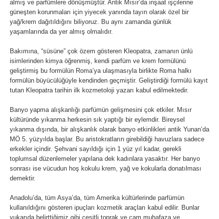
almış ve parfümlere dönüşmüştür. Antik Mısır’da inşaat işçilerine
güneşten korunmaları için yiyecek yanında tayın olarak özel bir
yağ/krem dağıtıldığını biliyoruz. Bu aynı zamanda günlük
yaşamlarında da yer almış olmalıdır.
Bakımına, “süsüne” çok özem gösteren Kleopatra, zamanın ünlü
isimlerinden kimya öğrenmiş, kendi parfüm ve krem formülünü
geliştirmiş bu formülün Roma’ya ulaşmasıyla birlikte Roma halkı
formülün büyücülüğüyle kendinden geçmiştir. Geliştirdiği formülü kayıt
tutan Kleopatra tarihin ilk kozmetoloji yazarı kabul edilmektedir.
Banyo yapma alışkanlığı parfümün gelişmesini çok etkiler. Mısır
kültüründe yıkanma herkesin sık yaptığı bir eylemdir. Bireysel
yıkanma dışında, bir alışkanlık olarak banyo etkinlikleri antik Yunan’da
MÖ 5. yüzyılda başlar. Bu aristokratların girebildiği havuzlara sadece
erkekler içindir. Şehvani sayıldığı için 1 yüz yıl kadar, gerekli
toplumsal düzenlemeler yapılana dek kadınlara yasaktır. Her banyo
sonrası ise vücudun hoş kokulu krem, yağ ve kokularla donatılması
demektir.
Anadolu’da, tüm Asya’da, tüm Amerika kültürlerinde parfümün
kullanıldığını gösteren ipuçları kozmetik araçları kabul edilir. Bunlar
yukarıda belirttiğimiz gibi çeşitli toprak ve cam muhafaza ve