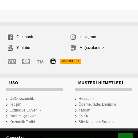
Facebook
Instagram
Youtube
Mağazalarımız
2048 BIT SSL
USO
MÜŞTERI HIZMETLERI
USO Kozmetik
Hesabım
İletişim
Ödeme, İade, Değişim
Gizlilik ve Güvenlik
Yardım
Parfüm İçerikleri
KVKK
Kozmetik Tarihi
Site Kullanım Şartları