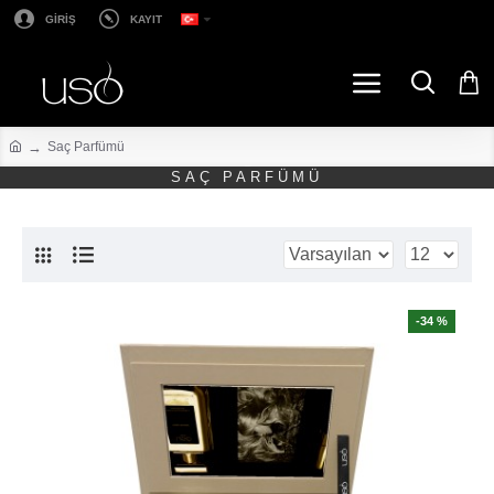
GİRİŞ
KAYIT
Saç Parfümü
SAÇ PARFÜMÜ
-34 %