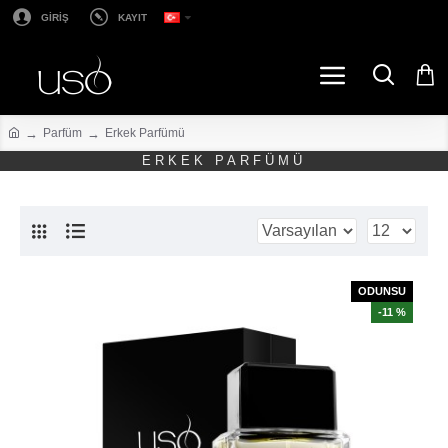
GİRİŞ
KAYIT
Parfüm
Erkek Parfümü
ERKEK PARFÜMÜ
ODUNSU
-11 %