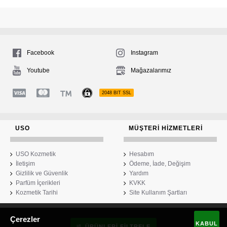
Facebook
Instagram
Youtube
Mağazalarımız
2048 BIT SSL
USO
MÜŞTERI HIZMETLERI
USO Kozmetik
Hesabım
İletişim
Ödeme, İade, Değişim
Gizlilik ve Güvenlik
Yardım
Parfüm İçerikleri
KVKK
Kozmetik Tarihi
Site Kullanım Şartları
Çerezler
USO Kozmetik
KABUL
ÜRÜNLERI FILTRELE