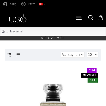
GİRİŞ
KAYIT
Meyvemsi
MEYVEMSI
YENI
MEYVEMSİ
-13 %