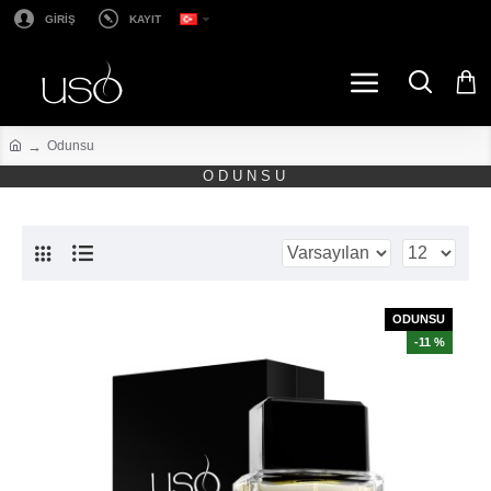
GİRİŞ
KAYIT
Odunsu
ODUNSU
ODUNSU
-11 %