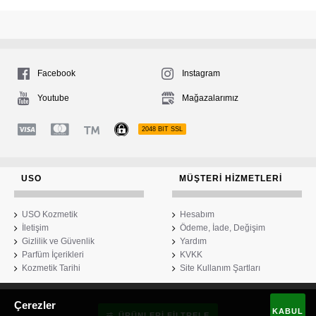
Facebook
Instagram
Youtube
Mağazalarımız
2048 BIT SSL
USO
MÜŞTERI HIZMETLERI
USO Kozmetik
Hesabım
İletişim
Ödeme, İade, Değişim
Gizlilik ve Güvenlik
Yardım
Parfüm İçerikleri
KVKK
Kozmetik Tarihi
Site Kullanım Şartları
Çerezler
USO Kozmetik
KABUL
ÜRÜNLERI FILTRELE