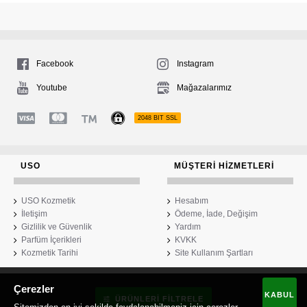
Facebook
Instagram
Youtube
Mağazalarımız
2048 BIT SSL
USO
MÜŞTERI HIZMETLERI
USO Kozmetik
Hesabım
İletişim
Ödeme, İade, Değişim
Gizlilik ve Güvenlik
Yardım
Parfüm İçerikleri
KVKK
Kozmetik Tarihi
Site Kullanım Şartları
Çerezler
USO Kozmetik
KABUL
ÜRÜNLERI FILTRELE