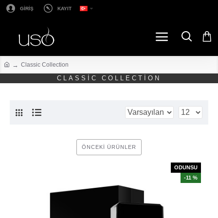
GİRİŞ
KAYIT
Classic Collection
CLASSIC COLLECTION
ÖNCEKI ÜRÜNLER
ODUNSU
-11 %