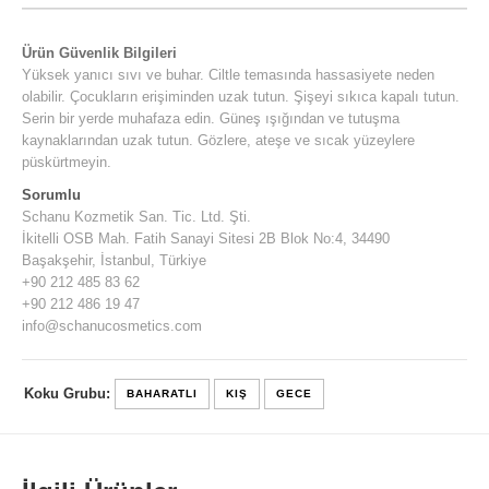
Ürün Güvenlik Bilgileri
Yüksek yanıcı sıvı ve buhar. Ciltle temasında hassasiyete neden
olabilir. Çocukların erişiminden uzak tutun. Şişeyi sıkıca kapalı tutun.
Serin bir yerde muhafaza edin. Güneş ışığından ve tutuşma
kaynaklarından uzak tutun. Gözlere, ateşe ve sıcak yüzeylere
püskürtmeyin.
Sorumlu
Schanu Kozmetik San. Tic. Ltd. Şti.
İkitelli OSB Mah. Fatih Sanayi Sitesi 2B Blok No:4, 34490
Başakşehir, İstanbul, Türkiye
+90 212 485 83 62
+90 212 486 19 47
info@schanucosmetics.com
Koku Grubu:
BAHARATLI
KIŞ
GECE