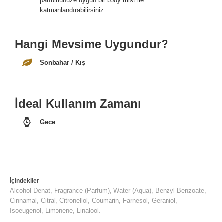
parfümünüze uygun bir body mist ile
katmanlandırabilirsiniz.
Hangi Mevsime Uygundur?
Sonbahar / Kış
İdeal Kullanım Zamanı
Gece
İçindekiler
Alcohol Denat, Fragrance (Parfum), Water (Aqua), Benzyl Benzoate,
Cinnamal, Citral, Citronellol, Coumarin, Farnesol, Geraniol,
Isoeugenol, Limonene, Linalool.