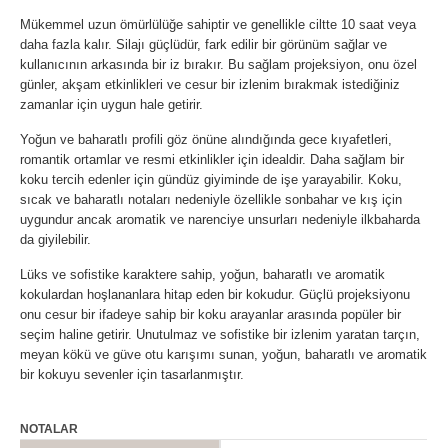
Mükemmel uzun ömürlülüğe sahiptir ve genellikle ciltte 10 saat veya
daha fazla kalır. Silajı güçlüdür, fark edilir bir görünüm sağlar ve
kullanıcının arkasında bir iz bırakır. Bu sağlam projeksiyon, onu özel
günler, akşam etkinlikleri ve cesur bir izlenim bırakmak istediğiniz
zamanlar için uygun hale getirir.
Yoğun ve baharatlı profili göz önüne alındığında gece kıyafetleri,
romantik ortamlar ve resmi etkinlikler için idealdir. Daha sağlam bir
koku tercih edenler için gündüz giyiminde de işe yarayabilir. Koku,
sıcak ve baharatlı notaları nedeniyle özellikle sonbahar ve kış için
uygundur ancak aromatik ve narenciye unsurları nedeniyle ilkbaharda
da giyilebilir.
Lüks ve sofistike karaktere sahip, yoğun, baharatlı ve aromatik
kokulardan hoşlananlara hitap eden bir kokudur. Güçlü projeksiyonu
onu cesur bir ifadeye sahip bir koku arayanlar arasında popüler bir
seçim haline getirir. Unutulmaz ve sofistike bir izlenim yaratan tarçın,
meyan kökü ve güve otu karışımı sunan, yoğun, baharatlı ve aromatik
bir kokuyu sevenler için tasarlanmıştır.
NOTALAR