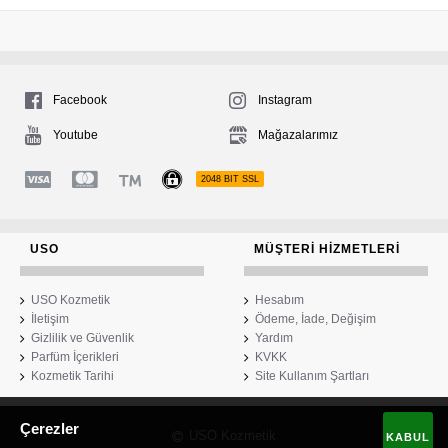
Facebook
Instagram
Youtube
Mağazalarımız
2048 BIT SSL
USO
MÜŞTERI HIZMETLERI
USO Kozmetik
Hesabım
İletişim
Ödeme, İade, Değişim
Gizlilik ve Güvenlik
Yardım
Parfüm İçerikleri
KVKK
Kozmetik Tarihi
Site Kullanım Şartları
Çerezler
USO Kozmetik
KABUL