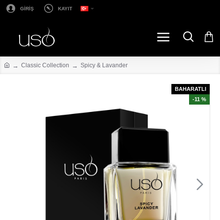
GİRİŞ
KAYIT
Classic Collection
Spicy & Lavander
BAHARATLI
-11 %