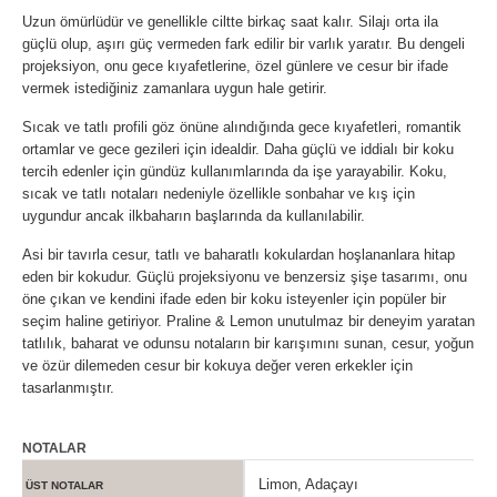
Uzun ömürlüdür ve genellikle ciltte birkaç saat kalır. Silajı orta ila
güçlü olup, aşırı güç vermeden fark edilir bir varlık yaratır. Bu dengeli
projeksiyon, onu gece kıyafetlerine, özel günlere ve cesur bir ifade
vermek istediğiniz zamanlara uygun hale getirir.
Sıcak ve tatlı profili göz önüne alındığında gece kıyafetleri, romantik
ortamlar ve gece gezileri için idealdir. Daha güçlü ve iddialı bir koku
tercih edenler için gündüz kullanımlarında da işe yarayabilir. Koku,
sıcak ve tatlı notaları nedeniyle özellikle sonbahar ve kış için
uygundur ancak ilkbaharın başlarında da kullanılabilir.
Asi bir tavırla cesur, tatlı ve baharatlı kokulardan hoşlananlara hitap
eden bir kokudur. Güçlü projeksiyonu ve benzersiz şişe tasarımı, onu
öne çıkan ve kendini ifade eden bir koku isteyenler için popüler bir
seçim haline getiriyor. Praline & Lemon unutulmaz bir deneyim yaratan
tatlılık, baharat ve odunsu notaların bir karışımını sunan, cesur, yoğun
ve özür dilemeden cesur bir kokuya değer veren erkekler için
tasarlanmıştır.
NOTALAR
Limon, Adaçayı
ÜST NOTALAR