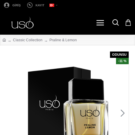
GİRİŞ
KAYIT
Classic Collection
Praline & Lemon
ODUNSU
-11 %