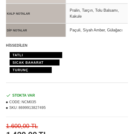
Pralin, Tarçın, Tolu Balsamı,
KALP NOTALAR
Kakule
Paçuli, Siyah Amber, Gülağacı
DİP NOTALAR
HİSSEDİLEN
TATLI
SICAK BAHARAT
TURUNÇ
STOKTA VAR
CODE:
NCM035
SKU:
8699913827495
1.600,00 TL