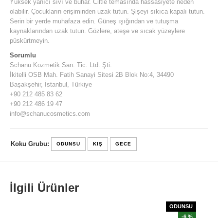
Yüksek yanıcı sıvı ve buhar. Ciltle temasında hassasiyete neden
olabilir. Çocukların erişiminden uzak tutun. Şişeyi sıkıca kapalı tutun.
Serin bir yerde muhafaza edin. Güneş ışığından ve tutuşma
kaynaklarından uzak tutun. Gözlere, ateşe ve sıcak yüzeylere
püskürtmeyin.
Sorumlu
Schanu Kozmetik San. Tic. Ltd. Şti.
İkitelli OSB Mah. Fatih Sanayi Sitesi 2B Blok No:4, 34490
Başakşehir, İstanbul, Türkiye
+90 212 485 83 62
+90 212 486 19 47
info@schanucosmetics.com
Koku Grubu:
ODUNSU
KIŞ
GECE
İlgili Ürünler
ODUNSU
-6 %