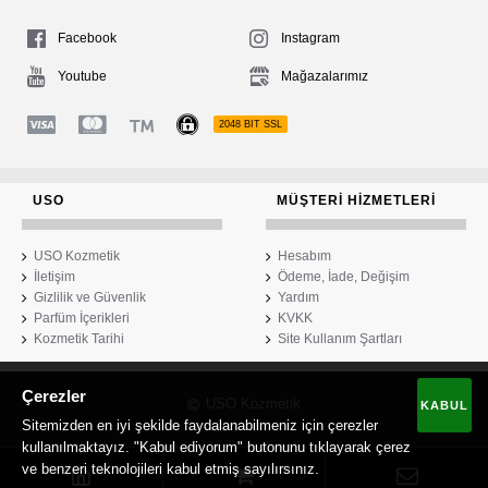
Facebook
Instagram
Youtube
Mağazalarımız
2048 BIT SSL
USO
MÜŞTERI HIZMETLERI
USO Kozmetik
Hesabım
İletişim
Ödeme, İade, Değişim
Gizlilik ve Güvenlik
Yardım
Parfüm İçerikleri
KVKK
Kozmetik Tarihi
Site Kullanım Şartları
Çerezler
USO Kozmetik
KABUL
Sitemizden en iyi şekilde faydalanabilmeniz için çerezler
kullanılmaktayız. "Kabul ediyorum" butonunu tıklayarak çerez
ve benzeri teknolojileri kabul etmiş sayılırsınız.