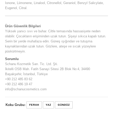
Ionone, Liimonene, Linalool, Citronellol, Geraniol, Benzyl Salicylate,
Eugenol, Citral.
Ürün Güvenlik Bilgileri
Yüksek yanıcı sıvı ve buhar. Ciltle temasında hassasiyete neden
olabilir. Çocukların erişiminden uzak tutun. Şişeyi sıkıca kapalı tutun.
Serin bir yerde muhafaza edin. Güneş ışığından ve tutuşma
kaynaklarından uzak tutun. Gözlere, ateşe ve sıcak yüzeylere
püskürtmeyin.
Sorumlu
Schanu Kozmetik San. Tic. Ltd. Şti.
İkitelli OSB Mah. Fatih Sanayi Sitesi 2B Blok No:4, 34490
Başakşehir, İstanbul, Türkiye
+90 212 485 83 62
+90 212 486 19 47
info@schanucosmetics.com
Koku Grubu:
FERAH
YAZ
GÜNDÜZ