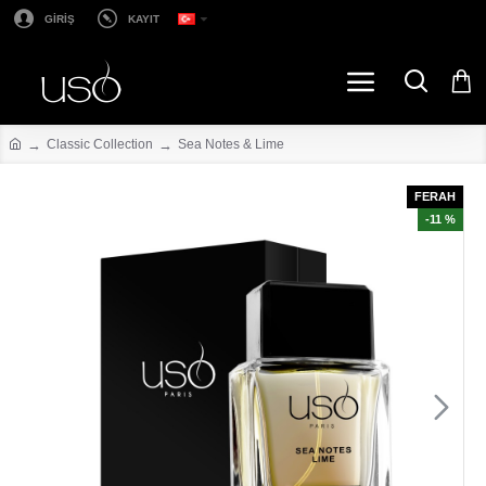
GİRİŞ
KAYIT
Classic Collection
Sea Notes & Lime
FERAH
-11 %