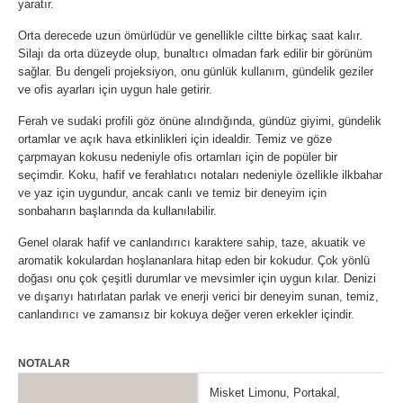
yaratır.
Orta derecede uzun ömürlüdür ve genellikle ciltte birkaç saat kalır.
Silajı da orta düzeyde olup, bunaltıcı olmadan fark edilir bir görünüm
sağlar. Bu dengeli projeksiyon, onu günlük kullanım, gündelik geziler
ve ofis ayarları için uygun hale getirir.
Ferah ve sudaki profili göz önüne alındığında, gündüz giyimi, gündelik
ortamlar ve açık hava etkinlikleri için idealdir. Temiz ve göze
çarpmayan kokusu nedeniyle ofis ortamları için de popüler bir
seçimdir. Koku, hafif ve ferahlatıcı notaları nedeniyle özellikle ilkbahar
ve yaz için uygundur, ancak canlı ve temiz bir deneyim için
sonbaharın başlarında da kullanılabilir.
Genel olarak hafif ve canlandırıcı karaktere sahip, taze, akuatik ve
aromatik kokulardan hoşlananlara hitap eden bir kokudur. Çok yönlü
doğası onu çok çeşitli durumlar ve mevsimler için uygun kılar. Denizi
ve dışarıyı hatırlatan parlak ve enerji verici bir deneyim sunan, temiz,
canlandırıcı ve zamansız bir kokuya değer veren erkekler içindir.
NOTALAR
Misket Limonu, Portakal,