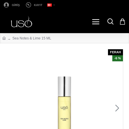
GİRİŞ
KAYIT
Sea Notes & Lime 15 ML
FERAH
-6 %