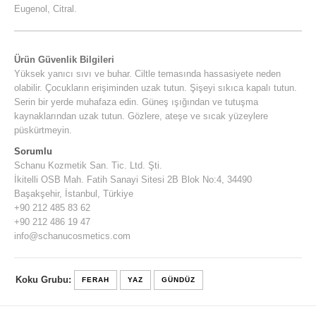
Eugenol, Citral.
Ürün Güvenlik Bilgileri
Yüksek yanıcı sıvı ve buhar. Ciltle temasında hassasiyete neden
olabilir. Çocukların erişiminden uzak tutun. Şişeyi sıkıca kapalı tutun.
Serin bir yerde muhafaza edin. Güneş ışığından ve tutuşma
kaynaklarından uzak tutun. Gözlere, ateşe ve sıcak yüzeylere
püskürtmeyin.
Sorumlu
Schanu Kozmetik San. Tic. Ltd. Şti.
İkitelli OSB Mah. Fatih Sanayi Sitesi 2B Blok No:4, 34490
Başakşehir, İstanbul, Türkiye
+90 212 485 83 62
+90 212 486 19 47
info@schanucosmetics.com
Koku Grubu:
FERAH
YAZ
GÜNDÜZ