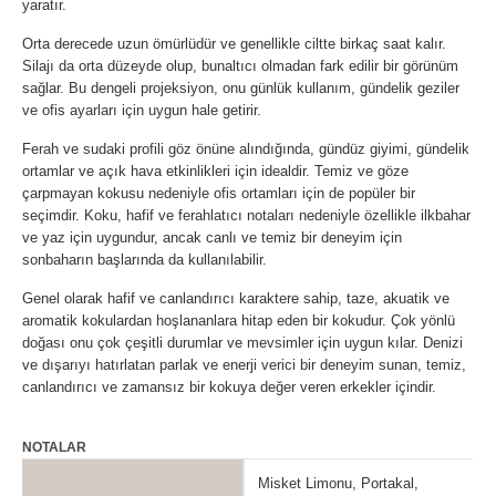
yaratır.
Orta derecede uzun ömürlüdür ve genellikle ciltte birkaç saat kalır.
Silajı da orta düzeyde olup, bunaltıcı olmadan fark edilir bir görünüm
sağlar. Bu dengeli projeksiyon, onu günlük kullanım, gündelik geziler
ve ofis ayarları için uygun hale getirir.
Ferah ve sudaki profili göz önüne alındığında, gündüz giyimi, gündelik
ortamlar ve açık hava etkinlikleri için idealdir. Temiz ve göze
çarpmayan kokusu nedeniyle ofis ortamları için de popüler bir
seçimdir. Koku, hafif ve ferahlatıcı notaları nedeniyle özellikle ilkbahar
ve yaz için uygundur, ancak canlı ve temiz bir deneyim için
sonbaharın başlarında da kullanılabilir.
Genel olarak hafif ve canlandırıcı karaktere sahip, taze, akuatik ve
aromatik kokulardan hoşlananlara hitap eden bir kokudur. Çok yönlü
doğası onu çok çeşitli durumlar ve mevsimler için uygun kılar. Denizi
ve dışarıyı hatırlatan parlak ve enerji verici bir deneyim sunan, temiz,
canlandırıcı ve zamansız bir kokuya değer veren erkekler içindir.
NOTALAR
Misket Limonu, Portakal,