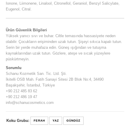
Ionone, Liimonene, Linalool, Citronellol, Geraniol, Benzyl Salicylate,
Eugenol, Citral.
Ürün Güvenlik Bilgileri
Yüksek yanıcı sıvı ve buhar. Ciltle temasında hassasiyete neden
olabilir. Çocukların erişiminden uzak tutun. Şişeyi sıkıca kapalı tutun.
Serin bir yerde muhafaza edin. Güneş ışığından ve tutuşma
kaynaklarından uzak tutun. Gözlere, ateşe ve sıcak yüzeylere
püskürtmeyin.
Sorumlu
Schanu Kozmetik San. Tic. Ltd. Şti.
İkitelli OSB Mah. Fatih Sanayi Sitesi 2B Blok No:4, 34490
Başakşehir, İstanbul, Türkiye
+90 212 485 83 62
+90 212 486 19 47
info@schanucosmetics.com
Koku Grubu:
FERAH
YAZ
GÜNDÜZ