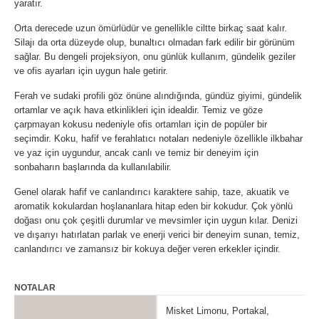
yaratır.
Orta derecede uzun ömürlüdür ve genellikle ciltte birkaç saat kalır.
Silajı da orta düzeyde olup, bunaltıcı olmadan fark edilir bir görünüm
sağlar. Bu dengeli projeksiyon, onu günlük kullanım, gündelik geziler
ve ofis ayarları için uygun hale getirir.
Ferah ve sudaki profili göz önüne alındığında, gündüz giyimi, gündelik
ortamlar ve açık hava etkinlikleri için idealdir. Temiz ve göze
çarpmayan kokusu nedeniyle ofis ortamları için de popüler bir
seçimdir. Koku, hafif ve ferahlatıcı notaları nedeniyle özellikle ilkbahar
ve yaz için uygundur, ancak canlı ve temiz bir deneyim için
sonbaharın başlarında da kullanılabilir.
Genel olarak hafif ve canlandırıcı karaktere sahip, taze, akuatik ve
aromatik kokulardan hoşlananlara hitap eden bir kokudur. Çok yönlü
doğası onu çok çeşitli durumlar ve mevsimler için uygun kılar. Denizi
ve dışarıyı hatırlatan parlak ve enerji verici bir deneyim sunan, temiz,
canlandırıcı ve zamansız bir kokuya değer veren erkekler içindir.
NOTALAR
Misket Limonu, Portakal,