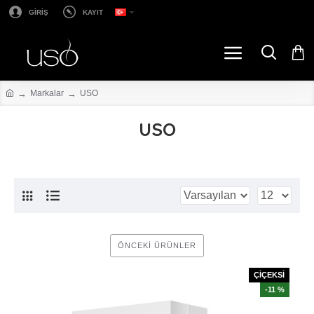
GİRİŞ
KAYIT
Markalar
USO
USO
ÖNCEKI ÜRÜNLER
ÇİÇEKSİ
-11 %