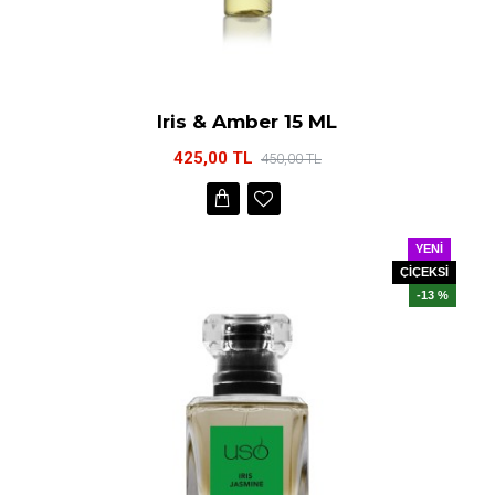
Iris & Amber 15 ML
425,00 TL
450,00 TL
YENI
ÇİÇEKSİ
-13 %