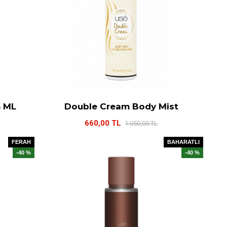
5 ML
Double Cream Body Mist
660,00 TL
1.050,00 TL
FERAH
BAHARATLI
-40 %
-40 %