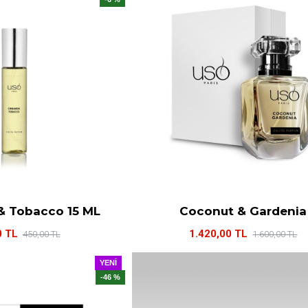
 Tobacco 15 ML
Coconut & Gardenia
0 TL
1.420,00 TL
450,00 TL
1.600,00 TL
YENI
-46 %