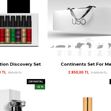
tion Discovery Set
Continents Set For M
0 TL
2.850,00 TL
835,00 TL
3.500,00 TL
ORYANTAL
-11 %