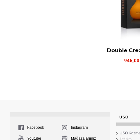
Double Cre
945,00
USO
Facebook
Instagram
USO Kozme
Youtube
Mağazalarımız
İletişim