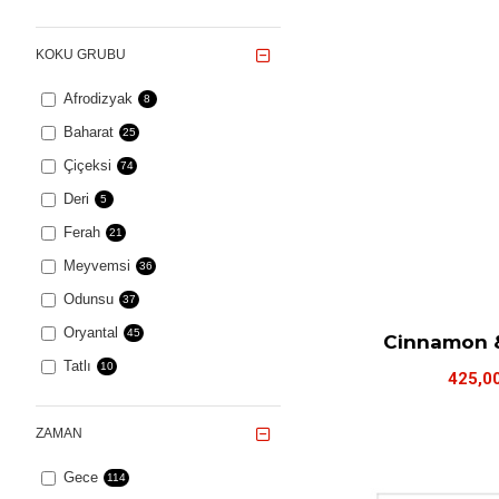
KOKU GRUBU
Afrodizyak
8
Baharat
25
Çiçeksi
74
Deri
5
Ferah
21
Meyvemsi
36
Odunsu
37
Oryantal
45
Cinnamon &
Tatlı
10
425,0
ZAMAN
Gece
114