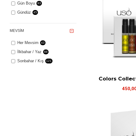
Gün Boyu
93
Gündüz
45
MEVSIM
Her Mevsim
43
İlkbahar / Yaz
88
Sonbahar / Kış
121
Colors Collec
450,0