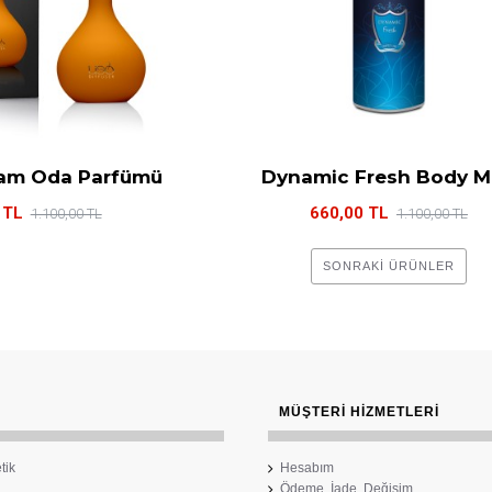
am Oda Parfümü
Dynamic Fresh Body M
 TL
660,00 TL
1.100,00 TL
1.100,00 TL
SONRAKI ÜRÜNLER
MÜŞTERI HIZMETLERI
tik
Hesabım
Ödeme, İade, Değişim