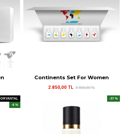
en
Continents Set For Women
2.850,00 TL
3.500,00 TL
ORYANTAL
-37 %
-6 %