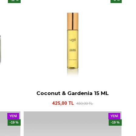
Coconut & Gardenia 15 ML
425,00 TL
450,00 TL
YENI
YENI
-19 %
-19 %