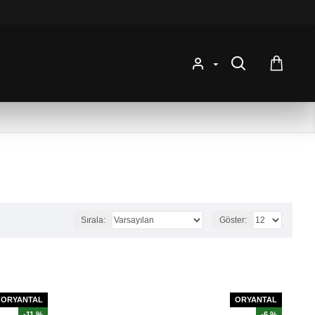
Sırala:
Göster:
ORYANTAL
ORYANTAL
-11 %
-6 %