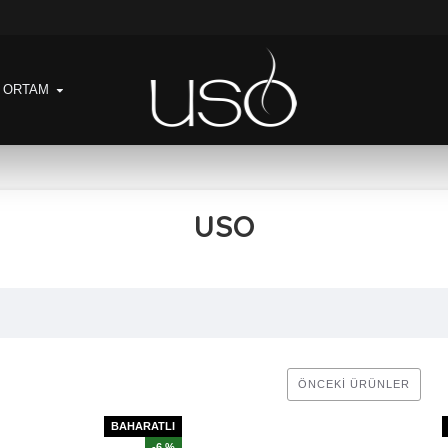
& ORTAM
USO
ÖNCEKI ÜRÜNLER
BAHARATLI
-6 %