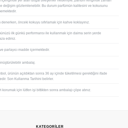
 içeriğinde yer alan doğal bileşenler nedeniyle, parfüm renginde zaman
çe değişim gözlemlenebilir. Bu durum parfümün kalitesini ve kokusunu
memektedir.
 denerken, önceki kokuyu sıfırlamak için kahve koklayınız.
ünüzü ilk günkü performansı ile kullanmak için daima serin yerde
za ediniz.
 ve parlayıcı madde içermektedir.
önüştürülebilir ambalaj.
bol, ürünün açıldıktan sonra 36 ay içinde tüketilmesi gerektiğini ifade
dir. Son Kullanma Tarihini belirler.
 korumak için lütfen işi bittikten sonra ambalajı çöpe atınız.
KATEGORİLER