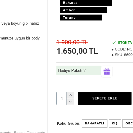
Baharat
Amber
Turunç
ı veya boyun gibi nabız
fümünüze uygun bir body
1.900,00 TL
STOKTA
1.650,00 TL
CODE:
NC
SKU:
8699
Hediye Paketi ?
SEPETE EKLE
Koku Grubu:
BAHARATLI
KIŞ
GEC
enzoate, Benzyl Cinnamate,