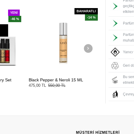
Parfüm
geçtik
BAHARATLI
etkile
YENI
-14 %
-46 %
Parfüm
Parfüm
muhafa
Yanıcı
Geri d
Bu sem
ry Set
Black Pepper & Neroli 15 ML
etmekte
475,00 TL
550,00 TL
Çevreyi
MÜŞTERI HIZMETLERI