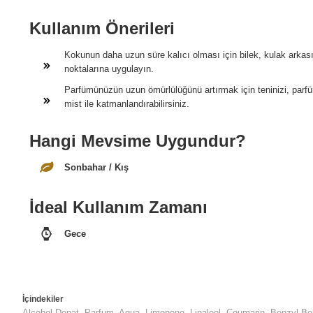
Kullanım Önerileri
Kokunun daha uzun süre kalıcı olması için bilek, kulak arkas
noktalarına uygulayın.
Parfümünüzün uzun ömürlülüğünü artırmak için teninizi, par
mist ile katmanlandırabilirsiniz.
Hangi Mevsime Uygundur?
Sonbahar / Kış
İdeal Kullanım Zamanı
Gece
İçindekiler
Alcohol Denat, Parfum, Aqua, Limonene, Linalool, Coumarin, Benzyl B