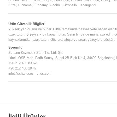
Citral, Cinnamal, Cinnamyl Alcohol, Citronellol, Isoeugenol.
Ürün Güvenlik Bilgileri
Yüksek yanıcı sıvı ve buhar. Ciltle temasında hassasiyete neden olabili
uzak tutun. Şişeyi sıkıca kapalı tutun. Serin bir yerde muhafaza edin.
kaynaklarından uzak tutun. Gözlere, ateşe ve sıcak yüzeylere püskürtm
Sorumlu
Schanu Kozmetik San. Tic. Ltd. Şti.
İkitelli OSB Mah. Fatih Sanayi Sitesi 2B Blok No:4, 34490 Başakşehir, 
+90 212 485 83 62
+90 212 486 19 47
info@schanucosmetics.com
İlgili Ürünler