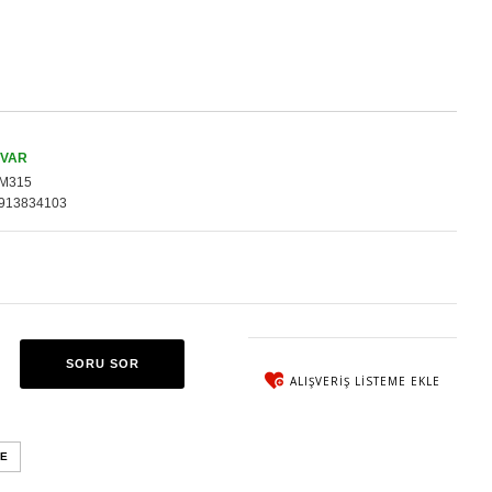
 VAR
M315
913834103
SORU SOR
ALIŞVERIŞ LISTEME EKLE
E