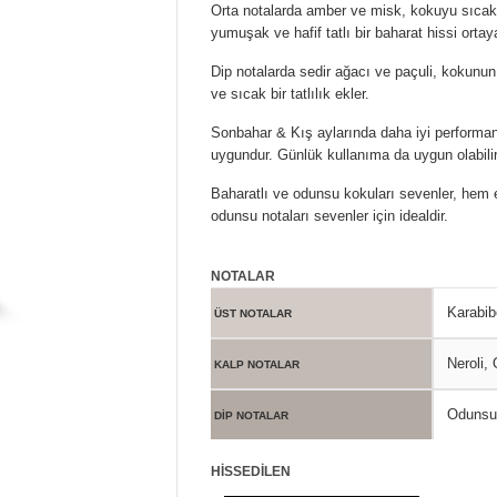
Orta notalarda amber ve misk, kokuyu sıcak 
yumuşak ve hafif tatlı bir baharat hissi ortay
Dip notalarda sedir ağacı ve paçuli, kokunun 
ve sıcak bir tatlılık ekler.
Sonbahar & Kış aylarında daha iyi performan
uygundur. Günlük kullanıma da uygun olabilir
Baharatlı ve odunsu kokuları sevenler, hem 
odunsu notaları sevenler için idealdir.
NOTALAR
Karabib
ÜST NOTALAR
Neroli,
KALP NOTALAR
Odunsu 
DİP NOTALAR
HİSSEDİLEN