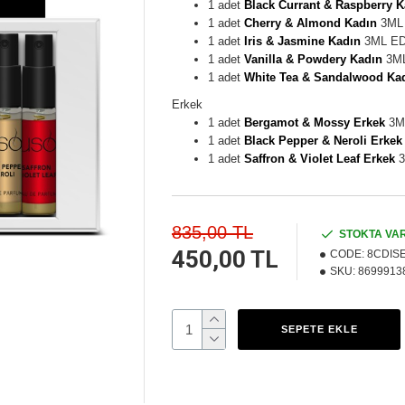
1 adet
Black Currant & Raspberry K
1 adet
Cherry & Almond Kadın
3ML
1 adet
Iris & Jasmine Kadın
3ML E
1 adet
Vanilla & Powdery Kadın
3M
1 adet
White Tea & Sandalwood Ka
Erkek
1 adet
Bergamot & Mossy Erkek
3M
1 adet
Black Pepper & Neroli Erkek
1 adet
Saffron & Violet Leaf Erkek
3
835,00 TL
STOKTA VA
450,00 TL
CODE:
8CDIS
SKU:
8699913
SEPETE EKLE