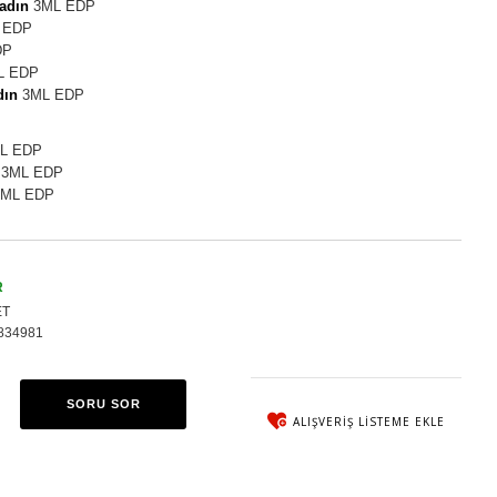
adın
3ML EDP
 EDP
DP
L EDP
dın
3ML EDP
L EDP
3ML EDP
ML EDP
R
ET
834981
SORU SOR
ALIŞVERIŞ LISTEME EKLE