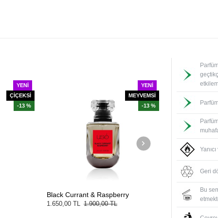
Parfüm
geçtik
etkile
YENI
YENI
ÇİÇEKSİ
MEYVEMSİ
Parfüm
-13 %
-13 %
Parfüm
muhafa
Yanıcı
Geri d
Bu sem
Black Currant & Raspberry
White Tea & S
etmekte
1.650,00 TL
1.900,00 TL
1.650,00 TL
1.9
Çevreyi