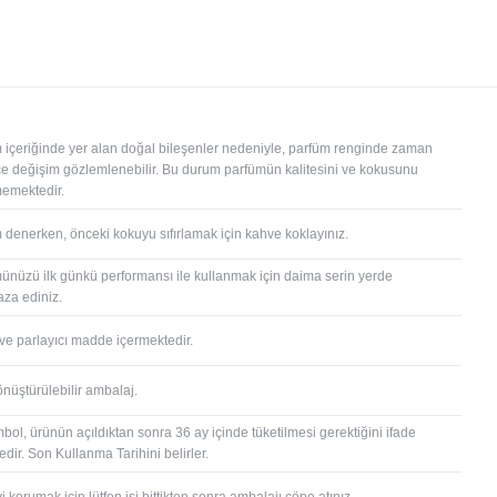
 içeriğinde yer alan doğal bileşenler nedeniyle, parfüm renginde zaman
çe değişim gözlemlenebilir. Bu durum parfümün kalitesini ve kokusunu
memektedir.
YENI
YENI
ODUNSU
ORYANTAL
 denerken, önceki kokuyu sıfırlamak için kahve koklayınız.
-13 %
-13 %
ünüzü ilk günkü performansı ile kullanmak için daima serin yerde
za ediniz.
 ve parlayıcı madde içermektedir.
önüştürülebilir ambalaj.
bol, ürünün açıldıktan sonra 36 ay içinde tüketilmesi gerektiğini ifade
andalwood
Vanilla & Powdery
Berg
dir. Son Kullanma Tarihini belirler.
00,00 TL
1.650,00 TL
1.900,00 TL
475,
 korumak için lütfen işi bittikten sonra ambalajı çöpe atınız.