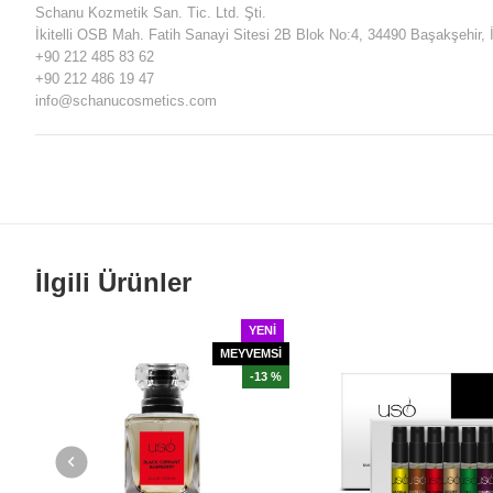
Schanu Kozmetik San. Tic. Ltd. Şti.
İkitelli OSB Mah. Fatih Sanayi Sitesi 2B Blok No:4, 34490 Başakşehir, 
+90 212 485 83 62
+90 212 486 19 47
info@schanucosmetics.com
İlgili Ürünler
YENI
MEYVEMSİ
-13 %