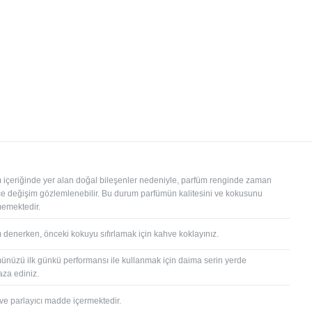
 içeriğinde yer alan doğal bileşenler nedeniyle, parfüm renginde zaman
çe değişim gözlemlenebilir. Bu durum parfümün kalitesini ve kokusunu
memektedir.
 denerken, önceki kokuyu sıfırlamak için kahve koklayınız.
ünüzü ilk günkü performansı ile kullanmak için daima serin yerde
za ediniz.
 ve parlayıcı madde içermektedir.