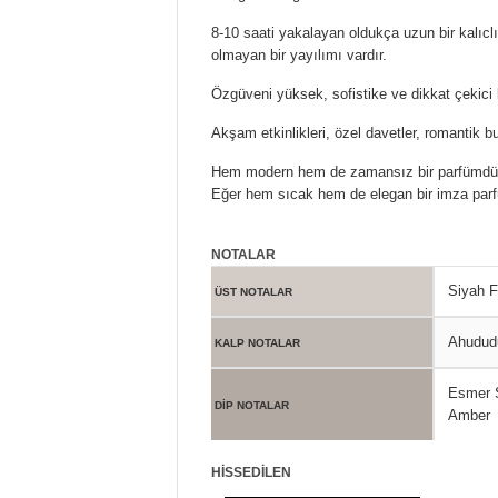
8-10 saati yakalayan oldukça uzun bir kalıclı
olmayan bir yayılımı vardır.
Özgüveni yüksek, sofistike ve dikkat çekici k
Akşam etkinlikleri, özel davetler, romantik 
Hem modern hem de zamansız bir parfümdür. T
Eğer hem sıcak hem de elegan bir imza parf
NOTALAR
Siyah F
ÜST NOTALAR
Ahududu
KALP NOTALAR
Esmer Ş
DİP NOTALAR
Amber
HİSSEDİLEN