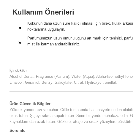
Kullanım Önerileri
Kokunun daha uzun süre kalıcı olması için bilek, kulak arkas
noktalarına uygulayın.
Parfümünüzün uzun ömürlülüğünü artırmak için teninizi, par
mist ile katmanlandırabilirsiniz.
İçindekiler
Alcohol Denat, Fragrance (Parfum), Water (Aqua), Alpha-Isomethyl Ionon
Linalool, Geraniol, Benzyl Salicylate, Citral, Hydroxycitronellal.
Ürün Güvenlik Bilgileri
Yüksek yanıcı sıvı ve buhar. Ciltle temasında hassasiyete neden olabili
uzak tutun. Şişeyi sıkıca kapalı tutun. Serin bir yerde muhafaza edin.
kaynaklarından uzak tutun. Gözlere, ateşe ve sıcak yüzeylere püskürtm
Sorumlu