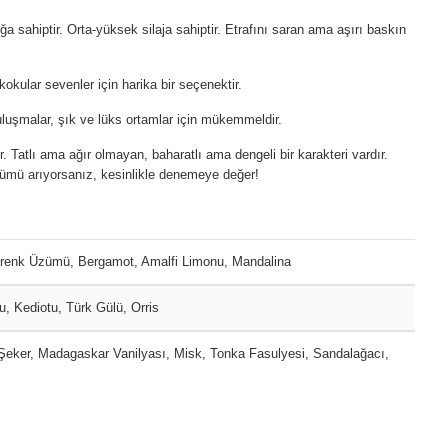
ğa sahiptir. Orta-yüksek silaja sahiptir. Etrafını saran ama aşırı baskın
okular sevenler için harika bir seçenektir.
buluşmalar, şık ve lüks ortamlar için mükemmeldir.
atlı ama ağır olmayan, baharatlı ama dengeli bir karakteri vardır.
ümü arıyorsanız, kesinlikle denemeye değer!
renk Üzümü, Bergamot, Amalfi Limonu, Mandalina
, Kediotu, Türk Gülü, Orris
eker, Madagaskar Vanilyası, Misk, Tonka Fasulyesi, Sandalağacı,