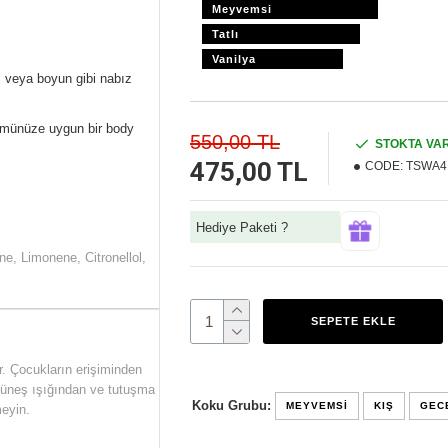
Meyvemsi
Tatlı
Vanilya
ı veya boyun gibi nabız
fümünüze uygun bir body
550,00 TL
STOKTA VA
475,00 TL
CODE:
TSWA4
Hediye Paketi ?
e, Limonene, Citronellol,
SEPETE EKLE
r. Çocukların erişiminden
 Güneş ışığından ve tutuşma
Koku Grubu:
MEYVEMSI
KIŞ
GEC
eyin.