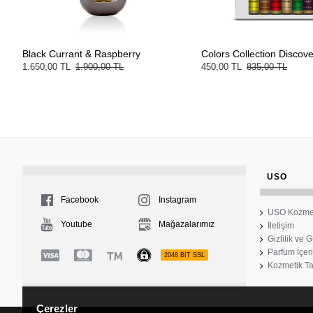
Black Currant & Raspberry
Colors Collection Discove
1.650,00 TL
1.900,00 TL
450,00 TL
835,00 TL
USO
Facebook
Instagram
USO Kozme
Youtube
Mağazalarımız
İletişim
Gizlilik ve 
Parfüm İçeri
2048 BIT SSL
Kozmetik Ta
Çerezler