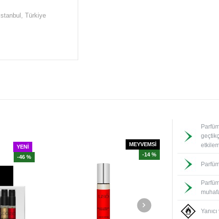
İstanbul, Türkiye
Parfüm
geçtik
MEYVEMSİ
etkile
YENI
-14 %
-46 %
Parfüm
Parfüm
muhafa
Yanıcı