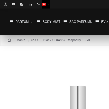
PARFÜM
BODY MIST
SAÇ PARFÜMÜ
EV 
Marka
USO
Black Currant & Raspberry 15 ML