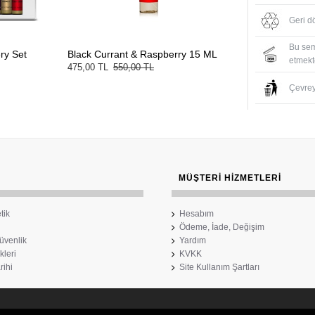
Geri d
Bu sem
ry Set
Black Currant & Raspberry 15 ML
etmekte
475,00 TL
550,00 TL
Çevreyi
MÜŞTERI HIZMETLERI
tik
Hesabım
Ödeme, İade, Değişim
Güvenlik
Yardım
kleri
KVKK
rihi
Site Kullanım Şartları