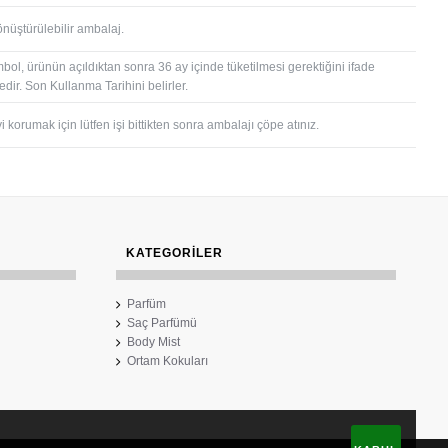
önüştürülebilir ambalaj.
bol, ürünün açıldıktan sonra 36 ay içinde tüketilmesi gerektiğini ifade
dir. Son Kullanma Tarihini belirler.
 korumak için lütfen işi bittikten sonra ambalajı çöpe atınız.
KATEGORİLER
Parfüm
Saç Parfümü
Body Mist
Ortam Kokuları