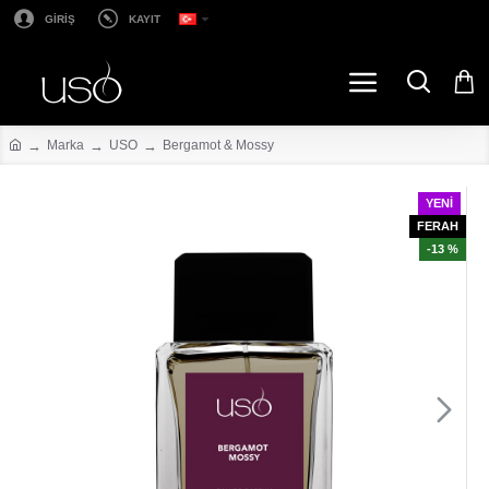
GİRİŞ
KAYIT
Marka
USO
Bergamot & Mossy
YENI
FERAH
-13 %