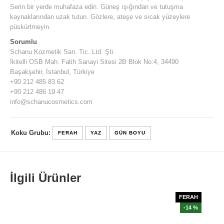
Serin bir yerde muhafaza edin. Güneş ışığından ve tutuşma
kaynaklarından uzak tutun. Gözlere, ateşe ve sıcak yüzeylere
püskürtmeyin.
Sorumlu
Schanu Kozmetik San. Tic. Ltd. Şti.
İkitelli OSB Mah. Fatih Sanayi Sitesi 2B Blok No:4, 34490
Başakşehir, İstanbul, Türkiye
+90 212 485 83 62
+90 212 486 19 47
info@schanucosmetics.com
Koku Grubu:
FERAH
YAZ
GÜN BOYU
İlgili Ürünler
FERAH
NI
-14 %
6 %