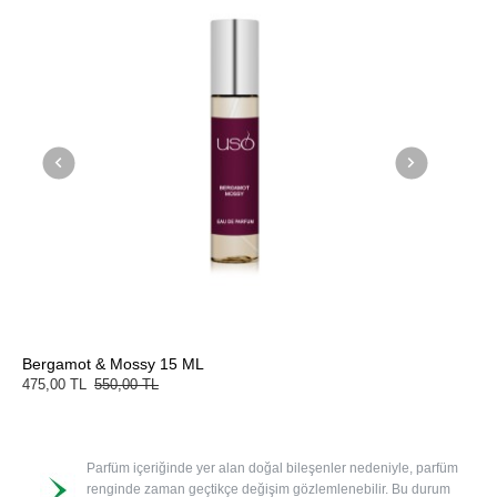
Bergamot & Mossy 15 ML
Colors 
475,00 TL
550,00 TL
450,00
Parfüm içeriğinde yer alan doğal bileşenler nedeniyle, parfüm
renginde zaman geçtikçe değişim gözlemlenebilir. Bu durum