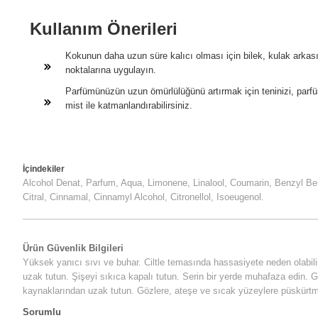
Kullanım Önerileri
Kokunun daha uzun süre kalıcı olması için bilek, kulak arkas
noktalarına uygulayın.
Parfümünüzün uzun ömürlülüğünü artırmak için teninizi, par
mist ile katmanlandırabilirsiniz.
İçindekiler
Alcohol Denat, Parfum, Aqua, Limonene, Linalool, Coumarin, Benzyl B
Citral, Cinnamal, Cinnamyl Alcohol, Citronellol, Isoeugenol.
Ürün Güvenlik Bilgileri
Yüksek yanıcı sıvı ve buhar. Ciltle temasında hassasiyete neden olabili
uzak tutun. Şişeyi sıkıca kapalı tutun. Serin bir yerde muhafaza edin.
kaynaklarından uzak tutun. Gözlere, ateşe ve sıcak yüzeylere püskürtm
Sorumlu