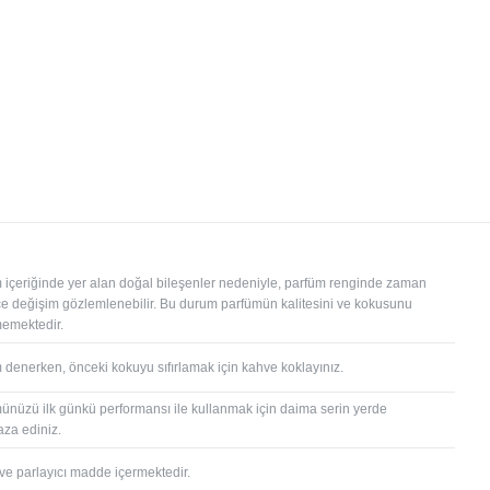
 içeriğinde yer alan doğal bileşenler nedeniyle, parfüm renginde zaman
çe değişim gözlemlenebilir. Bu durum parfümün kalitesini ve kokusunu
memektedir.
 denerken, önceki kokuyu sıfırlamak için kahve koklayınız.
ünüzü ilk günkü performansı ile kullanmak için daima serin yerde
za ediniz.
 ve parlayıcı madde içermektedir.