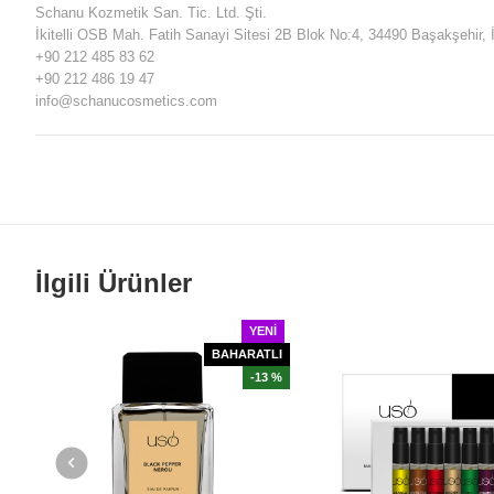
Schanu Kozmetik San. Tic. Ltd. Şti.
İkitelli OSB Mah. Fatih Sanayi Sitesi 2B Blok No:4, 34490 Başakşehir, 
+90 212 485 83 62
+90 212 486 19 47
info@schanucosmetics.com
İlgili Ürünler
YENI
BAHARATLI
-13 %