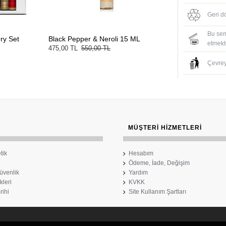
Geri d
Bu sem
ry Set
Black Pepper & Neroli 15 ML
etmekte
475,00 TL
550,00 TL
Çevreyi
MÜŞTERI HIZMETLERI
tik
Hesabım
Ödeme, İade, Değişim
Güvenlik
Yardım
kleri
KVKK
rihi
Site Kullanım Şartları