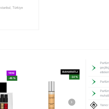
İstanbul, Türkiye
Parfüm
geçtik
BAHARATLI
etkile
YENI
-14 %
-46 %
Parfüm
Parfüm
muhafa
Yanıcı