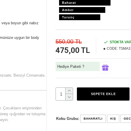
Baharat
Amber
Turunç
ı veya boyun gibi nabız
fümünüze uygun bir body
550,00 TL
STOKTA VA
475,00 TL
CODE:
TSMA3
Hediye Paketi ?
enzoate, Benzyl Cinnamate,
SEPETE EKLE
r. Çocukların erişiminden
 Güneş ışığından ve tutuşma
Koku Grubu:
BAHARATLI
KIŞ
GEC
eyin.