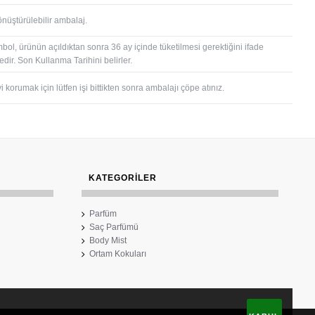
önüştürülebilir ambalaj.
bol, ürünün açıldıktan sonra 36 ay içinde tüketilmesi gerektiğini ifade
dir. Son Kullanma Tarihini belirler.
 korumak için lütfen işi bittikten sonra ambalajı çöpe atınız.
KATEGORİLER
Parfüm
Saç Parfümü
Body Mist
Ortam Kokuları