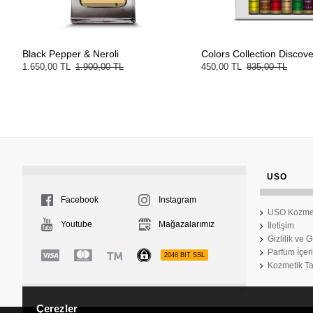
Black Pepper & Neroli
Colors Collection Discove
1.650,00 TL
1.900,00 TL
450,00 TL
835,00 TL
USO
Facebook
Instagram
USO Kozme
Youtube
Mağazalarımız
İletişim
Gizlilik ve 
Parfüm İçeri
2048 BIT SSL
Kozmetik Ta
Çerezler