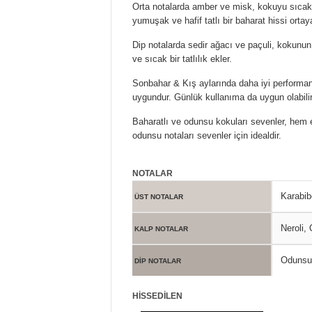
Orta notalarda amber ve misk, kokuyu sıcak 
yumuşak ve hafif tatlı bir baharat hissi ortay
Dip notalarda sedir ağacı ve paçuli, kokunun 
ve sıcak bir tatlılık ekler.
Sonbahar & Kış aylarında daha iyi performan
uygundur. Günlük kullanıma da uygun olabilir
Baharatlı ve odunsu kokuları sevenler, hem 
odunsu notaları sevenler için idealdir.
NOTALAR
Karabib
ÜST NOTALAR
Neroli,
KALP NOTALAR
Odunsu 
DİP NOTALAR
HİSSEDİLEN