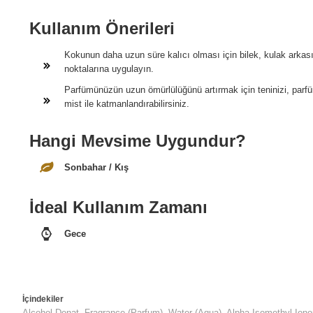
Kullanım Önerileri
Kokunun daha uzun süre kalıcı olması için bilek, kulak arkas
noktalarına uygulayın.
Parfümünüzün uzun ömürlülüğünü artırmak için teninizi, par
mist ile katmanlandırabilirsiniz.
Hangi Mevsime Uygundur?
Sonbahar / Kış
İdeal Kullanım Zamanı
Gece
İçindekiler
Alcohol Denat, Fragrance (Parfum), Water (Aqua), Alpha-Isomethyl Ionon