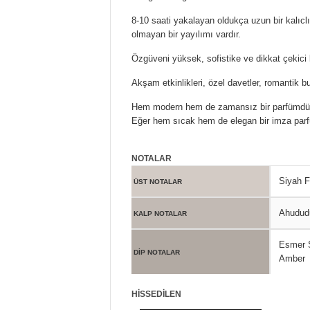
8-10 saati yakalayan oldukça uzun bir kalıclı
olmayan bir yayılımı vardır.
Özgüveni yüksek, sofistike ve dikkat çekici k
Akşam etkinlikleri, özel davetler, romantik 
Hem modern hem de zamansız bir parfümdür. T
Eğer hem sıcak hem de elegan bir imza parf
NOTALAR
Siyah F
ÜST NOTALAR
Ahududu
KALP NOTALAR
Esmer Ş
DİP NOTALAR
Amber
HİSSEDİLEN