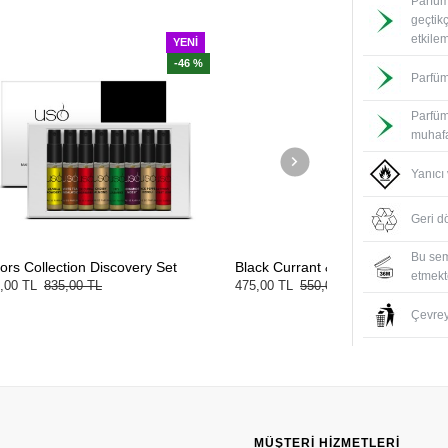
Parfüm
geçtik
MEYVEMSİ
etkile
YENI
-14 %
-46 %
Parfüm
Parfüm
muhafa
Yanıcı
Geri d
Bu sem
tion Discovery Set
Black Currant & Raspberry 15 ML
etmekte
,00 TL
475,00 TL
550,00 TL
Çevreyi
MÜŞTERI HIZMETLERI