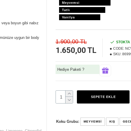
Meyvemsi
Tatlı
Vanilya
ı veya boyun gibi nabız
fümünüze uygun bir body
1.900,00 TL
STOKTA
1.650,00 TL
CODE:
NC
SKU:
8699
Hediye Paketi ?
SEPETE EKLE
Koku Grubu:
MEYVEMSI
KIŞ
GEC
e, Limonene, Citronellol,