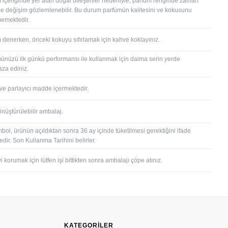
 içeriğinde yer alan doğal bileşenler nedeniyle, parfüm renginde zaman
çe değişim gözlemlenebilir. Bu durum parfümün kalitesini ve kokusunu
memektedir.
 denerken, önceki kokuyu sıfırlamak için kahve koklayınız.
ünüzü ilk günkü performansı ile kullanmak için daima serin yerde
za ediniz.
 ve parlayıcı madde içermektedir.
önüştürülebilir ambalaj.
bol, ürünün açıldıktan sonra 36 ay içinde tüketilmesi gerektiğini ifade
dir. Son Kullanma Tarihini belirler.
 korumak için lütfen işi bittikten sonra ambalajı çöpe atınız.
KATEGORİLER