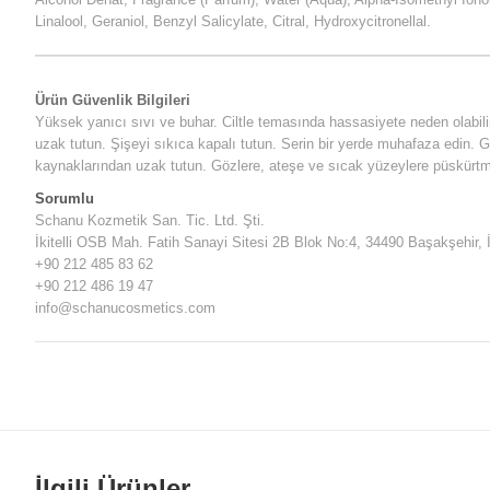
Linalool, Geraniol, Benzyl Salicylate, Citral, Hydroxycitronellal.
Ürün Güvenlik Bilgileri
Yüksek yanıcı sıvı ve buhar. Ciltle temasında hassasiyete neden olabili
uzak tutun. Şişeyi sıkıca kapalı tutun. Serin bir yerde muhafaza edin.
kaynaklarından uzak tutun. Gözlere, ateşe ve sıcak yüzeylere püskürtm
Sorumlu
Schanu Kozmetik San. Tic. Ltd. Şti.
İkitelli OSB Mah. Fatih Sanayi Sitesi 2B Blok No:4, 34490 Başakşehir, 
+90 212 485 83 62
+90 212 486 19 47
info@schanucosmetics.com
İlgili Ürünler