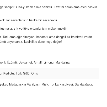
ğa sahiptir. Orta-yüksek silaja sahiptir. Etrafını saran ama aşırı baskın
okular sevenler için harika bir seçenektir.
buluşmalar, şık ve lüks ortamlar için mükemmeldir.
atlı ama ağır olmayan, baharatlı ama dengeli bir karakteri vardır.
ümü arıyorsanız, kesinlikle denemeye değer!
renk Üzümü, Bergamot, Amalfi Limonu, Mandalina
, Kediotu, Türk Gülü, Orris
eker, Madagaskar Vanilyası, Misk, Tonka Fasulyesi, Sandalağacı,