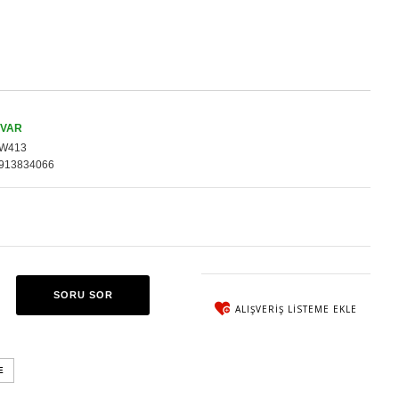
 VAR
W413
913834066
SORU SOR
ALIŞVERIŞ LISTEME EKLE
E