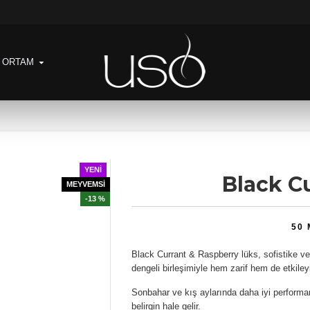
& ORTAM
YENI
Black C
MEYVEMSİ
-13 %
50
Black Currant & Raspberry lüks, sofistike ve 
dengeli birleşimiyle hem zarif hem de etkileyic
Sonbahar ve kış aylarında daha iyi performans
belirgin hale gelir.