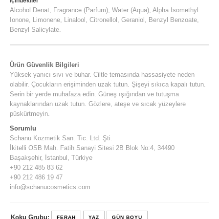
İçindekiler
Alcohol Denat, Fragrance (Parfum), Water (Aqua), Alpha Isomethyl
Ionone, Limonene, Linalool, Citronellol, Geraniol, Benzyl Benzoate,
Benzyl Salicylate.
Ürün Güvenlik Bilgileri
Yüksek yanıcı sıvı ve buhar. Ciltle temasında hassasiyete neden
olabilir. Çocukların erişiminden uzak tutun. Şişeyi sıkıca kapalı tutun.
Serin bir yerde muhafaza edin. Güneş ışığından ve tutuşma
kaynaklarından uzak tutun. Gözlere, ateşe ve sıcak yüzeylere
püskürtmeyin.
Sorumlu
Schanu Kozmetik San. Tic. Ltd. Şti.
İkitelli OSB Mah. Fatih Sanayi Sitesi 2B Blok No:4, 34490
Başakşehir, İstanbul, Türkiye
+90 212 485 83 62
+90 212 486 19 47
info@schanucosmetics.com
Koku Grubu:
FERAH
YAZ
GÜN BOYU