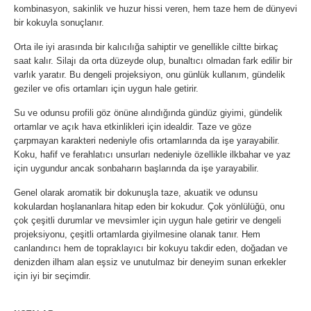
kombinasyon, sakinlik ve huzur hissi veren, hem taze hem de dünyevi
bir kokuyla sonuçlanır.
Orta ile iyi arasında bir kalıcılığa sahiptir ve genellikle ciltte birkaç
saat kalır. Silajı da orta düzeyde olup, bunaltıcı olmadan fark edilir bir
varlık yaratır. Bu dengeli projeksiyon, onu günlük kullanım, gündelik
geziler ve ofis ortamları için uygun hale getirir.
Su ve odunsu profili göz önüne alındığında gündüz giyimi, gündelik
ortamlar ve açık hava etkinlikleri için idealdir. Taze ve göze
çarpmayan karakteri nedeniyle ofis ortamlarında da işe yarayabilir.
Koku, hafif ve ferahlatıcı unsurları nedeniyle özellikle ilkbahar ve yaz
için uygundur ancak sonbaharın başlarında da işe yarayabilir.
Genel olarak aromatik bir dokunuşla taze, akuatik ve odunsu
kokulardan hoşlananlara hitap eden bir kokudur. Çok yönlülüğü, onu
çok çeşitli durumlar ve mevsimler için uygun hale getirir ve dengeli
projeksiyonu, çeşitli ortamlarda giyilmesine olanak tanır. Hem
canlandırıcı hem de topraklayıcı bir kokuyu takdir eden, doğadan ve
denizden ilham alan eşsiz ve unutulmaz bir deneyim sunan erkekler
için iyi bir seçimdir.