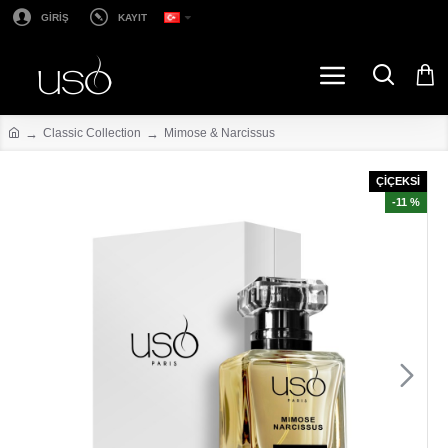
GİRİŞ
KAYIT
Classic Collection
Mimose & Narcissus
ÇİÇEKSİ
-11 %