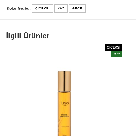
Koku Grubu:
ÇIÇEKSI
YAZ
GECE
İlgili Ürünler
ÇİÇEKSİ
-6 %