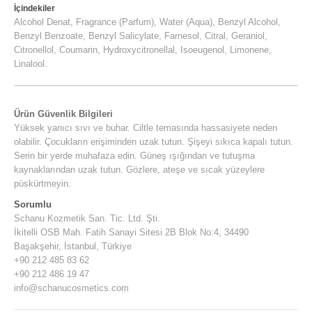
İçindekiler
Alcohol Denat, Fragrance (Parfum), Water (Aqua), Benzyl Alcohol,
Benzyl Benzoate, Benzyl Salicylate, Farnesol, Citral, Geraniol,
Citronellol, Coumarin, Hydroxycitronellal, Isoeugenol, Limonene,
Linalool.
Ürün Güvenlik Bilgileri
Yüksek yanıcı sıvı ve buhar. Ciltle temasında hassasiyete neden
olabilir. Çocukların erişiminden uzak tutun. Şişeyi sıkıca kapalı tutun.
Serin bir yerde muhafaza edin. Güneş ışığından ve tutuşma
kaynaklarından uzak tutun. Gözlere, ateşe ve sıcak yüzeylere
püskürtmeyin.
Sorumlu
Schanu Kozmetik San. Tic. Ltd. Şti.
İkitelli OSB Mah. Fatih Sanayi Sitesi 2B Blok No:4, 34490
Başakşehir, İstanbul, Türkiye
+90 212 485 83 62
+90 212 486 19 47
info@schanucosmetics.com