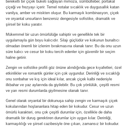
bereketli bir çiçek buketi sağlayan mimoza, sümbülteber, portakal
çiçeği ve frezyayı içerir. Temel notalar sıcaklık ve duygusallık katan
vanilya, amber ve miskten oluşur. Bu karmaşık kombinasyon, çiçek
ve oryantal unsurların benzersiz dengesiyle sofistike, dramatik ve
şiirsel bir koku yaratır.
Mükemmel bir uzun ömürlülüğe sahiptir ve genellikle tek bir
uygulamayla gün boyu kalıcıdır. Silajı güçlüdür ve kokunun bunaltıcı
olmadan önemli bir izlenim bırakmasına olanak tanır. Bu da onu uzun
süre kalıcı ve cesur bir koku tercih edenler için güvenilir bir seçim
haline getirir.
Zengin ve sofistike profili göz önüne alındığında gece kıyafetleri, özel
etkinlikler ve romantik günler için çok uygundur. Derinliği ve sıcaklığı
onu sonbahar ve kış için ideal kılar, ancak çiçek kalbi nedeniyle
ilkbahar ve yaz aylarında da giyilebilir. Bu çok yönlülük, çeşitli resmi
ve yarı resmi durumlarda giyilmesine olanak tanır.
Genel olarak oryantal bir dokunuşa sahip zengin ve karmaşık çiçek
kokularından hoşlananlara hitap eden bir kokudur. Cesur ve uzun
ömürlü karakteri, onu çok çeşitli durumlar için, özellikle de daha
dramatik bir duruş gerektiren durumlar için uygun kılar. Derinliği,
karmaşıklığı ve şiirsel cazibesiyle öne çıkan, zamansız bir kokudur.