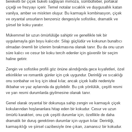
bereketli bir çiçek buketi sağlayan mimoza, sümbülteber, portakal
çiçeği ve frezyayı içerir. Temel notalar sıcaklık ve duygusallık katan
vanilya, amber ve miskten oluşur. Bu karmaşık kombinasyon, çiçek
ve oryantal unsurların benzersiz dengesiyle sofistike, dramatik ve
şiirsel bir koku yaratır.
Mükemmel bir uzun ömürlülüğe sahiptir ve genellikle tek bir
uygulamayla gün boyu kalıcıdır. Silajı güçlüdür ve kokunun bunaltıcı
olmadan önemli bir izlenim bırakmasına olanak tanır. Bu da onu uzun
süre kalıcı ve cesur bir koku tercih edenler için güvenilir bir seçim
haline getirir.
Zengin ve sofistike profili göz önüne alındığında gece kıyafetleri, özel
etkinlikler ve romantik günler için çok uygundur. Derinliği ve sıcaklığı
onu sonbahar ve kış için ideal kılar, ancak çiçek kalbi nedeniyle
ilkbahar ve yaz aylarında da giyilebilir. Bu çok yönlülük, çeşitli resmi
ve yarı resmi durumlarda giyilmesine olanak tanır.
Genel olarak oryantal bir dokunuşa sahip zengin ve karmaşık çiçek
kokularından hoşlananlara hitap eden bir kokudur. Cesur ve uzun
ömürlü karakteri, onu çok çeşitli durumlar için, özellikle de daha
dramatik bir duruş gerektiren durumlar için uygun kılar. Derinliği,
karmaşıklığı ve şiirsel cazibesiyle öne çıkan, zamansız bir kokudur.