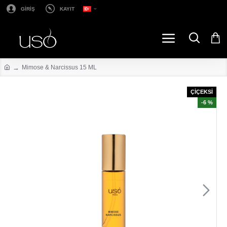
GİRİŞ
KAYIT
Mimose & Narcissus 15 ML
ÇİÇEKSİ
-6 %