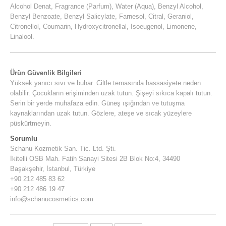
Alcohol Denat, Fragrance (Parfum), Water (Aqua), Benzyl Alcohol,
Benzyl Benzoate, Benzyl Salicylate, Farnesol, Citral, Geraniol,
Citronellol, Coumarin, Hydroxycitronellal, Isoeugenol, Limonene,
Linalool.
Ürün Güvenlik Bilgileri
Yüksek yanıcı sıvı ve buhar. Ciltle temasında hassasiyete neden
olabilir. Çocukların erişiminden uzak tutun. Şişeyi sıkıca kapalı tutun.
Serin bir yerde muhafaza edin. Güneş ışığından ve tutuşma
kaynaklarından uzak tutun. Gözlere, ateşe ve sıcak yüzeylere
püskürtmeyin.
Sorumlu
Schanu Kozmetik San. Tic. Ltd. Şti.
İkitelli OSB Mah. Fatih Sanayi Sitesi 2B Blok No:4, 34490
Başakşehir, İstanbul, Türkiye
+90 212 485 83 62
+90 212 486 19 47
info@schanucosmetics.com