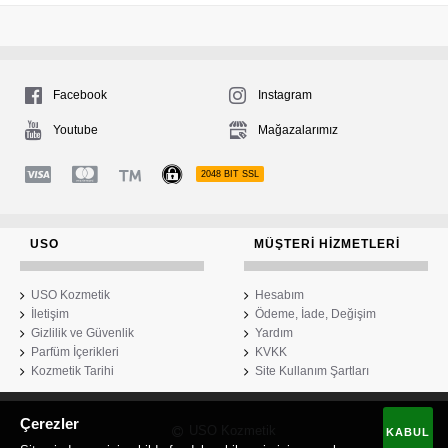
Facebook
Instagram
Youtube
Mağazalarımız
2048 BIT SSL
USO
MÜŞTERI HIZMETLERI
USO Kozmetik
Hesabım
İletişim
Ödeme, İade, Değişim
Gizlilik ve Güvenlik
Yardım
Parfüm İçerikleri
KVKK
Kozmetik Tarihi
Site Kullanım Şartları
Çerezler
USO Kozmetik
KABUL