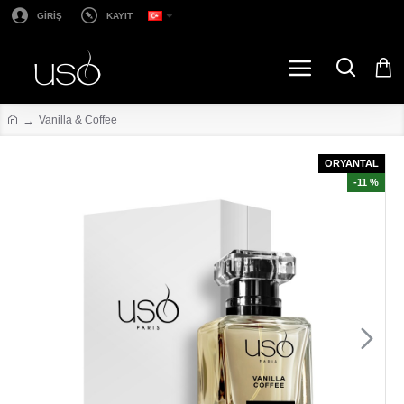
GİRİŞ
KAYIT
Vanilla & Coffee
ORYANTAL
-11 %