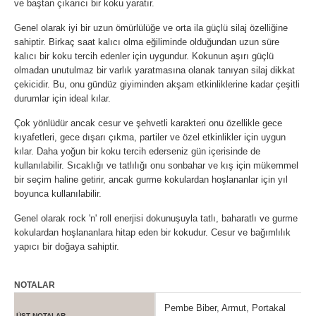
ve baştan çıkarıcı bir koku yaratır.
Genel olarak iyi bir uzun ömürlülüğe ve orta ila güçlü silaj özelliğine
sahiptir. Birkaç saat kalıcı olma eğiliminde olduğundan uzun süre
kalıcı bir koku tercih edenler için uygundur. Kokunun aşırı güçlü
olmadan unutulmaz bir varlık yaratmasına olanak tanıyan silaj dikkat
çekicidir. Bu, onu gündüz giyiminden akşam etkinliklerine kadar çeşitli
durumlar için ideal kılar.
Çok yönlüdür ancak cesur ve şehvetli karakteri onu özellikle gece
kıyafetleri, gece dışarı çıkma, partiler ve özel etkinlikler için uygun
kılar. Daha yoğun bir koku tercih ederseniz gün içerisinde de
kullanılabilir. Sıcaklığı ve tatlılığı onu sonbahar ve kış için mükemmel
bir seçim haline getirir, ancak gurme kokulardan hoşlananlar için yıl
boyunca kullanılabilir.
Genel olarak rock 'n' roll enerjisi dokunuşuyla tatlı, baharatlı ve gurme
kokulardan hoşlananlara hitap eden bir kokudur. Cesur ve bağımlılık
yapıcı bir doğaya sahiptir.
NOTALAR
Pembe Biber, Armut, Portakal
ÜST NOTALAR