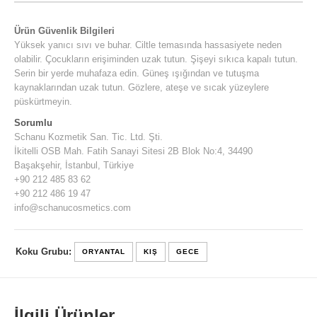
Ürün Güvenlik Bilgileri
Yüksek yanıcı sıvı ve buhar. Ciltle temasında hassasiyete neden
olabilir. Çocukların erişiminden uzak tutun. Şişeyi sıkıca kapalı tutun.
Serin bir yerde muhafaza edin. Güneş ışığından ve tutuşma
kaynaklarından uzak tutun. Gözlere, ateşe ve sıcak yüzeylere
püskürtmeyin.
Sorumlu
Schanu Kozmetik San. Tic. Ltd. Şti.
İkitelli OSB Mah. Fatih Sanayi Sitesi 2B Blok No:4, 34490
Başakşehir, İstanbul, Türkiye
+90 212 485 83 62
+90 212 486 19 47
info@schanucosmetics.com
Koku Grubu:
ORYANTAL
KIŞ
GECE
İlgili Ürünler