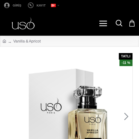
GİRİŞ
KAYIT
Vanilla & Apricot
TATLI
-11 %