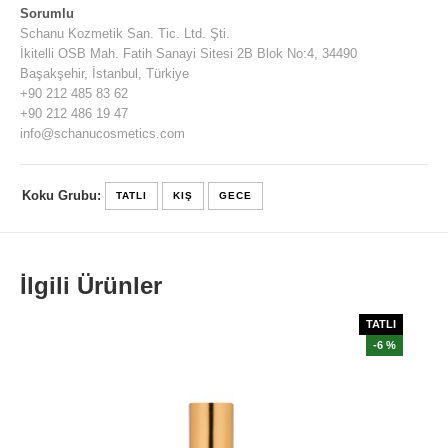
Sorumlu
Schanu Kozmetik San. Tic. Ltd. Şti.
İkitelli OSB Mah. Fatih Sanayi Sitesi 2B Blok No:4, 34490
Başakşehir, İstanbul, Türkiye
+90 212 485 83 62
+90 212 486 19 47
info@schanucosmetics.com
Koku Grubu:
TATLI
KIŞ
GECE
İlgili Ürünler
TATLI
-6 %