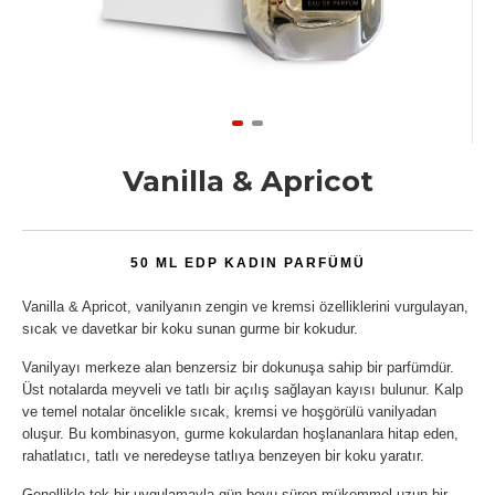
Vanilla & Apricot
50 ML EDP KADIN PARFÜMÜ
Vanilla & Apricot, vanilyanın zengin ve kremsi özelliklerini vurgulayan,
sıcak ve davetkar bir koku sunan gurme bir kokudur.
Vanilyayı merkeze alan benzersiz bir dokunuşa sahip bir parfümdür.
Üst notalarda meyveli ve tatlı bir açılış sağlayan kayısı bulunur. Kalp
ve temel notalar öncelikle sıcak, kremsi ve hoşgörülü vanilyadan
oluşur. Bu kombinasyon, gurme kokulardan hoşlananlara hitap eden,
rahatlatıcı, tatlı ve neredeyse tatlıya benzeyen bir koku yaratır.
Genellikle tek bir uygulamayla gün boyu süren mükemmel uzun bir