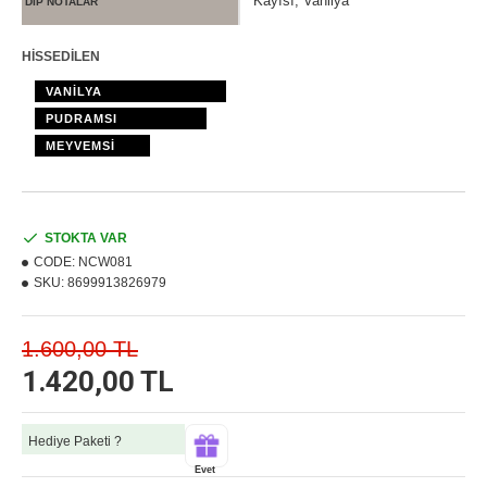
Kayısı, Vanilya
DİP NOTALAR
HİSSEDİLEN
VANİLYA
PUDRAMSI
MEYVEMSİ
STOKTA VAR
CODE:
NCW081
SKU:
8699913826979
1.600,00 TL
1.420,00 TL
Hediye Paketi ?
Evet