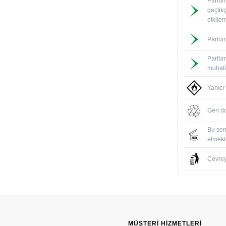
Parfüm
geçtik
etkile
Parfüm
Parfüm
muhafa
Yanıcı
Geri d
Bu sem
etmekte
Çevreyi
MÜŞTERI HIZMETLERI