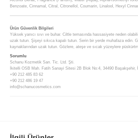
Benzoate, Cinnamal, Citral, Citronellol, Coumarin, Linalool, Hexyl Cinna
Ürün Güvenlik Bilgileri
Yüksek yanıcı sıvı ve buhar. Ciltle temasında hassasiyete neden olabili
uzak tutun. Şişeyi sıkıca kapalı tutun. Serin bir yerde muhafaza edin.
kaynaklarından uzak tutun. Gözlere, ateşe ve sıcak yüzeylere püskürtm
Sorumlu
Schanu Kozmetik San. Tic. Ltd. Şti.
İkitelli OSB Mah. Fatih Sanayi Sitesi 2B Blok No:4, 34490 Başakşehir, 
+90 212 485 83 62
+90 212 486 19 47
info@schanucosmetics.com
İlgili Ürünler