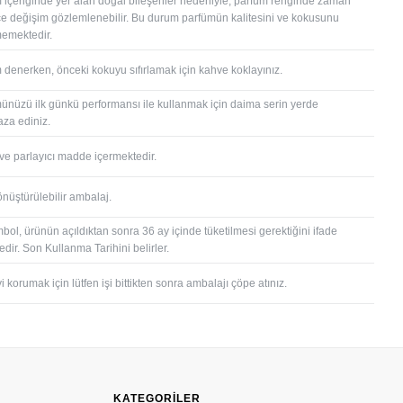
 içeriğinde yer alan doğal bileşenler nedeniyle, parfüm renginde zaman
çe değişim gözlemlenebilir. Bu durum parfümün kalitesini ve kokusunu
memektedir.
 denerken, önceki kokuyu sıfırlamak için kahve koklayınız.
ünüzü ilk günkü performansı ile kullanmak için daima serin yerde
za ediniz.
 ve parlayıcı madde içermektedir.
önüştürülebilir ambalaj.
bol, ürünün açıldıktan sonra 36 ay içinde tüketilmesi gerektiğini ifade
dir. Son Kullanma Tarihini belirler.
 korumak için lütfen işi bittikten sonra ambalajı çöpe atınız.
KATEGORİLER