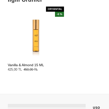
ORYANTAL
-6 %
Vanilla & Almond 15 ML
425,00 TL
450,00 TL
USO