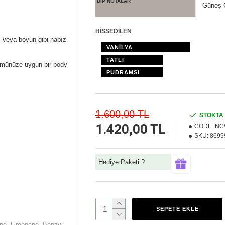
DİP NOTALAR
Güneş 
HİSSEDİLEN
ı veya boyun gibi nabız
VANİLYA
TATLI
fümünüze uygun bir body
PUDRAMSI
1.600,00 TL
STOKTA
1.420,00 TL
CODE:
NC
SKU:
8699
Hediye Paketi ?
SEPETE EKLE
one, Limonene, Benzyl