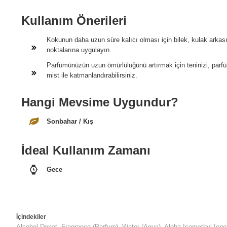
Kullanım Önerileri
Kokunun daha uzun süre kalıcı olması için bilek, kulak arkas
noktalarına uygulayın.
Parfümünüzün uzun ömürlülüğünü artırmak için teninizi, par
mist ile katmanlandırabilirsiniz.
Hangi Mevsime Uygundur?
Sonbahar / Kış
İdeal Kullanım Zamanı
Gece
İçindekiler
Alcohol Denat, Fragrance (Parfum), Water (Aqua), Alpha-Isomethyl Ion