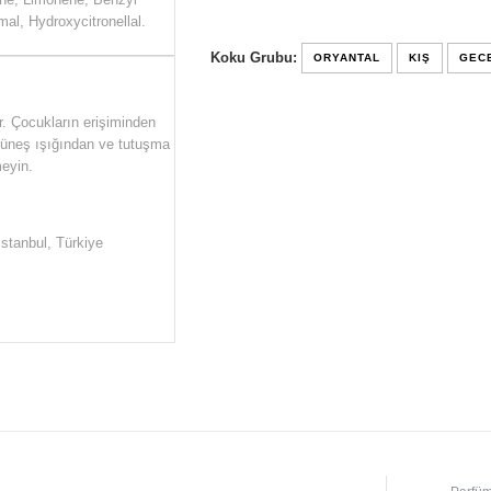
mal, Hydroxycitronellal.
Koku Grubu:
ORYANTAL
KIŞ
GEC
r. Çocukların erişiminden
 Güneş ışığından ve tutuşma
eyin.
İstanbul, Türkiye