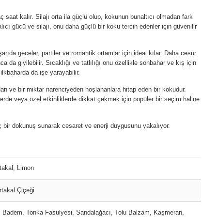
aç saat kalır. Silajı orta ila güçlü olup, kokunun bunaltıcı olmadan fark
lıcı gücü ve silajı, onu daha güçlü bir koku tercih edenler için güvenilir
şarıda geceler, partiler ve romantik ortamlar için ideal kılar. Daha cesur
da giyilebilir. Sıcaklığı ve tatlılığı onu özellikle sonbahar ve kış için
lkbaharda da işe yarayabilir.
dan ve bir miktar narenciyeden hoşlananlara hitap eden bir kokudur.
lerde veya özel etkinliklerde dikkat çekmek için popüler bir seçim haline
 bir dokunuş sunarak cesaret ve enerji duygusunu yakalıyor.
takal, Limon
rtakal Çiçeği
, Badem, Tonka Fasulyesi, Sandalağacı, Tolu Balzam, Kaşmeran,