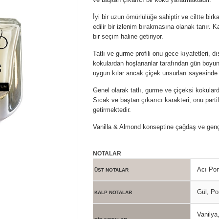
İyi bir uzun ömürlülüğe sahiptir ve ciltte birk
edilir bir izlenim bırakmasına olanak tanır. Ka
bir seçim haline getiriyor.
Tatlı ve gurme profili onu gece kıyafetleri, dı
kokulardan hoşlananlar tarafından gün boyunca 
uygun kılar ancak çiçek unsurları sayesinde i
Genel olarak tatlı, gurme ve çiçeksi kokular
Sıcak ve baştan çıkarıcı karakteri, onu parti
getirmektedir.
Vanilla & Almond konseptine çağdaş ve genç
NOTALAR
Acı Por
ÜST NOTALAR
Gül, Po
KALP NOTALAR
Vanilya