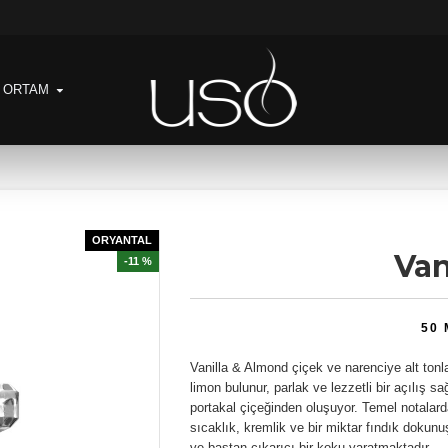
& ORTAM
ORYANTAL
Van
-11 %
50
Vanilla & Almond çiçek ve narenciye alt tonla
limon bulunur, parlak ve lezzetli bir açılış s
portakal çiçeğinden oluşuyor. Temel notalard
sıcaklık, kremlik ve bir miktar fındık dokunu
ve baştan çıkarıcı bir koku yaratmaktadır.