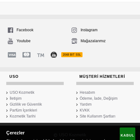
Facebook
Instagram
Youtube
Mağazalarımız
2048 BIT SSL
USO
MÜŞTERI HIZMETLERI
USO Kozmetik
Hesabım
İletişim
Ödeme, İade, Değişim
Gizlilik ve Güvenlik
Yardım
Parfüm İçerikleri
KVKK
Kozmetik Tarihi
Site Kullanım Şartları
Çerezler
USO Kozmetik
KABUL