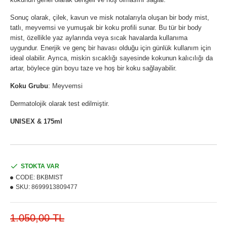
Sonuç olarak, çilek, kavun ve misk notalarıyla oluşan bir body mist,
tatlı, meyvemsi ve yumuşak bir koku profili sunar. Bu tür bir body
mist, özellikle yaz aylarında veya sıcak havalarda kullanıma
uygundur. Enerjik ve genç bir havası olduğu için günlük kullanım için
ideal olabilir. Ayrıca, miskin sıcaklığı sayesinde kokunun kalıcılığı da
artar, böylece gün boyu taze ve hoş bir koku sağlayabilir.
Koku Grubu
: Meyvemsi
Dermatolojik olarak test edilmiştir.
UNISEX & 175ml
STOKTA VAR
CODE:
BKBMIST
SKU:
8699913809477
1.050,00 TL