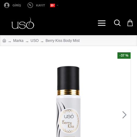
GİRİŞ
KAYIT
Marka
USO
Berry Kiss Body Mist
-37 %