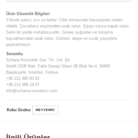
Ürün Güvenlik Bilgileri
Yüksek yanıcı sıvı ve buhar. Ciltle temasında hassasiyete neden
olabilir. Çocukların erişiminden uzak tutun. Şişeyi sıkıca kapalı tutun.
Serin bir yerde muhafaza edin. Güneş ışığından ve tutuşma
kaynaklarından uzak tutun. Gözlere, ateşe ve sıcak yüzeylere
püskürtmeyin.
Sorumlu
Schanu Kozmetik San. Tic. Ltd. Şti.
İkitelli OSB Mah. Fatih Sanayi Sitesi 2B Blok No:4, 34490
Başakşehir, İstanbul, Türkiye
+90 212 485 83 62
+90 212 486 19 47
info@schanucosmetics.com
Koku Grubu:
MEYVEMSI
İlgili Ürünler