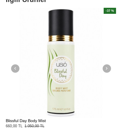
7 %
-37 %
Blissful Day Body Mist
Love El
660,00 TL
1.050,00 TL
660,00