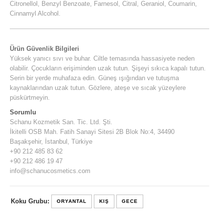
Citronellol, Benzyl Benzoate, Farnesol, Citral, Geraniol, Coumarin,
Cinnamyl Alcohol.
Ürün Güvenlik Bilgileri
Yüksek yanıcı sıvı ve buhar. Ciltle temasında hassasiyete neden
olabilir. Çocukların erişiminden uzak tutun. Şişeyi sıkıca kapalı tutun.
Serin bir yerde muhafaza edin. Güneş ışığından ve tutuşma
kaynaklarından uzak tutun. Gözlere, ateşe ve sıcak yüzeylere
püskürtmeyin.
Sorumlu
Schanu Kozmetik San. Tic. Ltd. Şti.
İkitelli OSB Mah. Fatih Sanayi Sitesi 2B Blok No:4, 34490
Başakşehir, İstanbul, Türkiye
+90 212 485 83 62
+90 212 486 19 47
info@schanucosmetics.com
Koku Grubu:
ORYANTAL
KIŞ
GECE