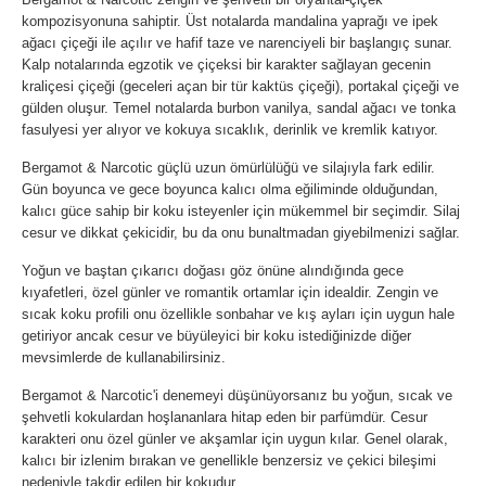
kompozisyonuna sahiptir. Üst notalarda mandalina yaprağı ve ipek
ağacı çiçeği ile açılır ve hafif taze ve narenciyeli bir başlangıç sunar.
Kalp notalarında egzotik ve çiçeksi bir karakter sağlayan gecenin
kraliçesi çiçeği (geceleri açan bir tür kaktüs çiçeği), portakal çiçeği ve
gülden oluşur. Temel notalarda burbon vanilya, sandal ağacı ve tonka
fasulyesi yer alıyor ve kokuya sıcaklık, derinlik ve kremlik katıyor.
Bergamot & Narcotic güçlü uzun ömürlülüğü ve silajıyla fark edilir.
Gün boyunca ve gece boyunca kalıcı olma eğiliminde olduğundan,
kalıcı güce sahip bir koku isteyenler için mükemmel bir seçimdir. Silaj
cesur ve dikkat çekicidir, bu da onu bunaltmadan giyebilmenizi sağlar.
Yoğun ve baştan çıkarıcı doğası göz önüne alındığında gece
kıyafetleri, özel günler ve romantik ortamlar için idealdir. Zengin ve
sıcak koku profili onu özellikle sonbahar ve kış ayları için uygun hale
getiriyor ancak cesur ve büyüleyici bir koku istediğinizde diğer
mevsimlerde de kullanabilirsiniz.
Bergamot & Narcotic'i denemeyi düşünüyorsanız bu yoğun, sıcak ve
şehvetli kokulardan hoşlananlara hitap eden bir parfümdür. Cesur
karakteri onu özel günler ve akşamlar için uygun kılar. Genel olarak,
kalıcı bir izlenim bırakan ve genellikle benzersiz ve çekici bileşimi
nedeniyle takdir edilen bir kokudur.