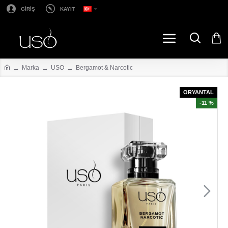
GİRİŞ
KAYIT
Marka
USO
Bergamot & Narcotic
ORYANTAL
-11 %