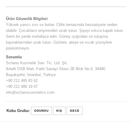
Ürün Güvenlik Bilgileri
Yüksek yanıcı sıvı ve buhar. Ciltle temasında hassasiyete neden
olabilir. Çocukların erişiminden uzak tutun. Şişeyi sıkıca kapalı tutun.
Serin bir yerde muhafaza edin. Güneş ışığından ve tutuşma
kaynaklarından uzak tutun. Gözlere, ateşe ve sıcak yüzeylere
püskürtmeyin.
Sorumlu
Schanu Kozmetik San. Tic. Ltd. Şti.
İkitelli OSB Mah. Fatih Sanayi Sitesi 2B Blok No:4, 34490
Başakşehir, İstanbul, Türkiye
+90 212 485 83 62
+90 212 486 19 47
info@schanucosmetics.com
Koku Grubu:
ODUNSU
KIŞ
GECE