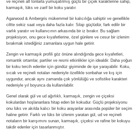
ve reçineli alt tonlarla yumuşatılmış güçlü bir çiçek karakterine sahip,
karmaşık, lüks ve zarif bir koku yaratır.
Agarwood & Ambergris mükemmel bir kalıcılığa sahiptir ve genellikle
ciltte sekiz saat veya daha fazla kalır. Silajı güçlüdür, fark edilir bir
varlık yaratır ve kullanıcının arkasında bir iz bırakır. Bu sağlam
projeksiyon, onu gece kıyafetlerine, özel günlere ve cesur bir izlenim
bırakmak istediğiniz zamanlara uygun hale getirir.
Zengin ve karmaşık profili göz önüne alındığında gece kıyafetleri,
romantik ortamlar, partiler ve resmi etkinlikler için idealdir. Daha yoğun
bir koku tercih edenler için gündüz giyiminde de işe yarayabilir. Koku,
sıcak ve reçineli notaları nedeniyle özellikle sonbahar ve kış için
uygundur, ancak aynı zamanda çok yönlülüğü ve sofistike karakteri
nedeniyle yıl boyunca da kullanılabilir.
Genel olarak gül ve ud ağırlıklı, karmaşık, zengin ve çiçeksi
kokulardan hoşlananlara hitap eden bir kokudur. Güçlü projeksiyonu
onu lüks ve akılda kalıcı bir koku arayanlar arasında popüler bir seçim
haline getirir. Farklı ve lüks bir izlenim yaratan gül, ud ve reçineli
notaların bir karışımını sunan, karmaşık, çiçeksi ve rafine bir kokuyu
takdir edenler için tasarlanmıştır.