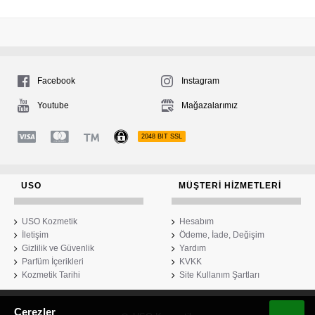
Facebook
Instagram
Youtube
Mağazalarımız
2048 BIT SSL
USO
MÜŞTERI HIZMETLERI
USO Kozmetik
Hesabım
İletişim
Ödeme, İade, Değişim
Gizlilik ve Güvenlik
Yardım
Parfüm İçerikleri
KVKK
Kozmetik Tarihi
Site Kullanım Şartları
Çerezler