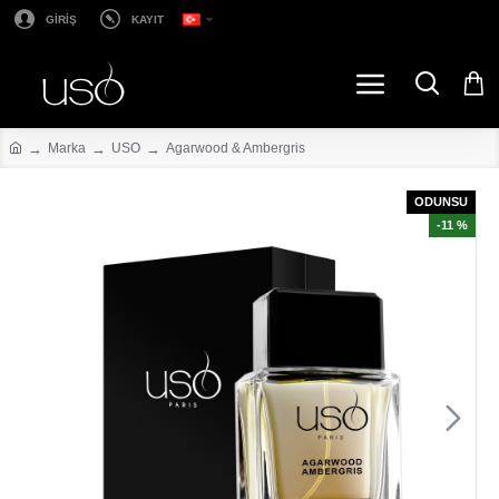
GİRİŞ
KAYIT
Marka
USO
Agarwood & Ambergris
ODUNSU
-11 %