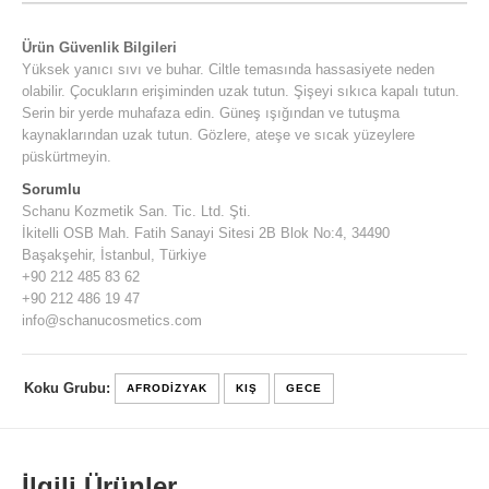
Ürün Güvenlik Bilgileri
Yüksek yanıcı sıvı ve buhar. Ciltle temasında hassasiyete neden
olabilir. Çocukların erişiminden uzak tutun. Şişeyi sıkıca kapalı tutun.
Serin bir yerde muhafaza edin. Güneş ışığından ve tutuşma
kaynaklarından uzak tutun. Gözlere, ateşe ve sıcak yüzeylere
püskürtmeyin.
Sorumlu
Schanu Kozmetik San. Tic. Ltd. Şti.
İkitelli OSB Mah. Fatih Sanayi Sitesi 2B Blok No:4, 34490
Başakşehir, İstanbul, Türkiye
+90 212 485 83 62
+90 212 486 19 47
info@schanucosmetics.com
Koku Grubu:
AFRODIZYAK
KIŞ
GECE
İlgili Ürünler