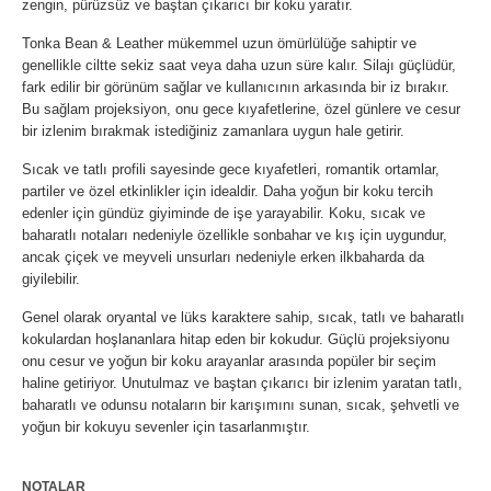
zengin, pürüzsüz ve baştan çıkarıcı bir koku yaratır.
Tonka Bean & Leather mükemmel uzun ömürlülüğe sahiptir ve
genellikle ciltte sekiz saat veya daha uzun süre kalır. Silajı güçlüdür,
fark edilir bir görünüm sağlar ve kullanıcının arkasında bir iz bırakır.
Bu sağlam projeksiyon, onu gece kıyafetlerine, özel günlere ve cesur
bir izlenim bırakmak istediğiniz zamanlara uygun hale getirir.
Sıcak ve tatlı profili sayesinde gece kıyafetleri, romantik ortamlar,
partiler ve özel etkinlikler için idealdir. Daha yoğun bir koku tercih
edenler için gündüz giyiminde de işe yarayabilir. Koku, sıcak ve
baharatlı notaları nedeniyle özellikle sonbahar ve kış için uygundur,
ancak çiçek ve meyveli unsurları nedeniyle erken ilkbaharda da
giyilebilir.
Genel olarak oryantal ve lüks karaktere sahip, sıcak, tatlı ve baharatlı
kokulardan hoşlananlara hitap eden bir kokudur. Güçlü projeksiyonu
onu cesur ve yoğun bir koku arayanlar arasında popüler bir seçim
haline getiriyor. Unutulmaz ve baştan çıkarıcı bir izlenim yaratan tatlı,
baharatlı ve odunsu notaların bir karışımını sunan, sıcak, şehvetli ve
yoğun bir kokuyu sevenler için tasarlanmıştır.
NOTALAR