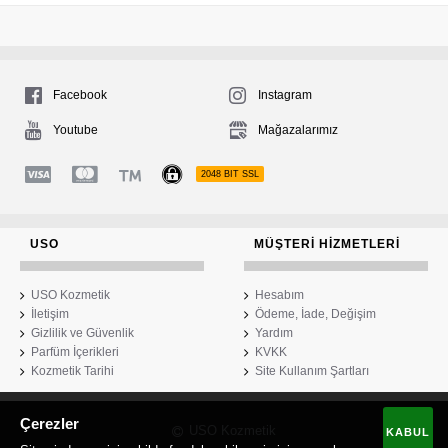
Facebook
Instagram
Youtube
Mağazalarımız
2048 BIT SSL
USO
MÜŞTERI HIZMETLERI
USO Kozmetik
Hesabım
İletişim
Ödeme, İade, Değişim
Gizlilik ve Güvenlik
Yardım
Parfüm İçerikleri
KVKK
Kozmetik Tarihi
Site Kullanım Şartları
Çerezler
USO Kozmetik
KABUL