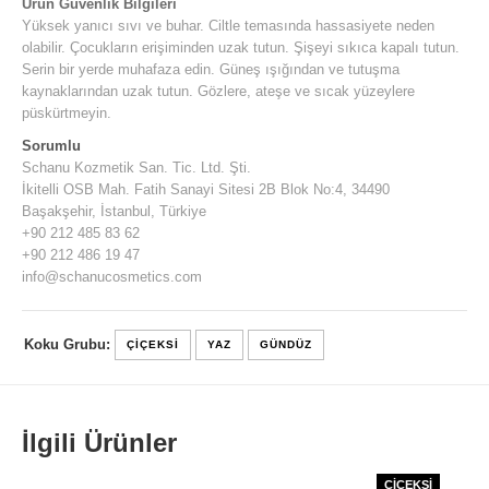
Ürün Güvenlik Bilgileri
Yüksek yanıcı sıvı ve buhar. Ciltle temasında hassasiyete neden
olabilir. Çocukların erişiminden uzak tutun. Şişeyi sıkıca kapalı tutun.
Serin bir yerde muhafaza edin. Güneş ışığından ve tutuşma
kaynaklarından uzak tutun. Gözlere, ateşe ve sıcak yüzeylere
püskürtmeyin.
Sorumlu
Schanu Kozmetik San. Tic. Ltd. Şti.
İkitelli OSB Mah. Fatih Sanayi Sitesi 2B Blok No:4, 34490
Başakşehir, İstanbul, Türkiye
+90 212 485 83 62
+90 212 486 19 47
info@schanucosmetics.com
Koku Grubu:
ÇIÇEKSI
YAZ
GÜNDÜZ
İlgili Ürünler
ÇİÇEKSİ