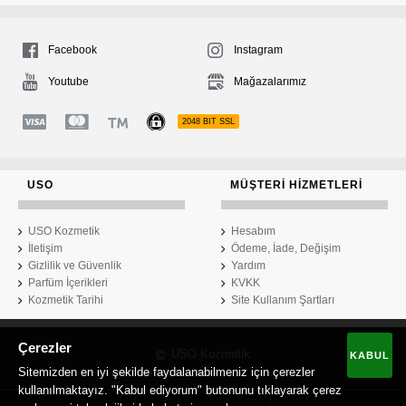
Facebook
Instagram
Youtube
Mağazalarımız
2048 BIT SSL
USO
MÜŞTERI HIZMETLERI
USO Kozmetik
Hesabım
İletişim
Ödeme, İade, Değişim
Gizlilik ve Güvenlik
Yardım
Parfüm İçerikleri
KVKK
Kozmetik Tarihi
Site Kullanım Şartları
Çerezler
USO Kozmetik
KABUL
Sitemizden en iyi şekilde faydalanabilmeniz için çerezler
kullanılmaktayız. "Kabul ediyorum" butonunu tıklayarak çerez