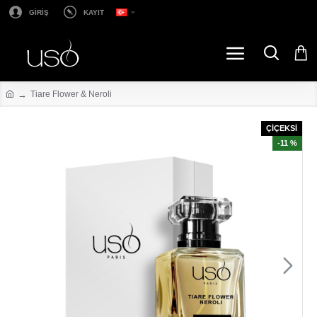
GİRİŞ
KAYIT
Tiare Flower & Neroli
ÇİÇEKSİ
-11 %