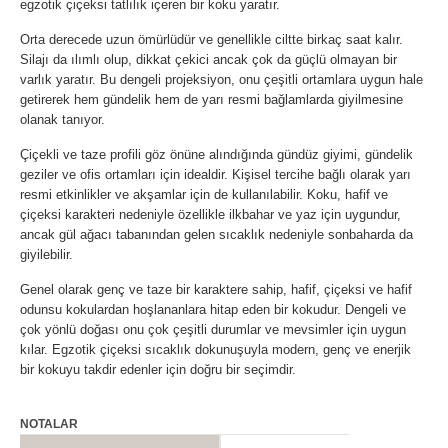
egzotik çiçeksi tatlılık içeren bir koku yaratır.
Orta derecede uzun ömürlüdür ve genellikle ciltte birkaç saat kalır.
Silajı da ılımlı olup, dikkat çekici ancak çok da güçlü olmayan bir
varlık yaratır. Bu dengeli projeksiyon, onu çeşitli ortamlara uygun hale
getirerek hem gündelik hem de yarı resmi bağlamlarda giyilmesine
olanak tanıyor.
Çiçekli ve taze profili göz önüne alındığında gündüz giyimi, gündelik
geziler ve ofis ortamları için idealdir. Kişisel tercihe bağlı olarak yarı
resmi etkinlikler ve akşamlar için de kullanılabilir. Koku, hafif ve
çiçeksi karakteri nedeniyle özellikle ilkbahar ve yaz için uygundur,
ancak gül ağacı tabanından gelen sıcaklık nedeniyle sonbaharda da
giyilebilir.
Genel olarak genç ve taze bir karaktere sahip, hafif, çiçeksi ve hafif
odunsu kokulardan hoşlananlara hitap eden bir kokudur. Dengeli ve
çok yönlü doğası onu çok çeşitli durumlar ve mevsimler için uygun
kılar. Egzotik çiçeksi sıcaklık dokunuşuyla modern, genç ve enerjik
bir kokuyu takdir edenler için doğru bir seçimdir.
NOTALAR