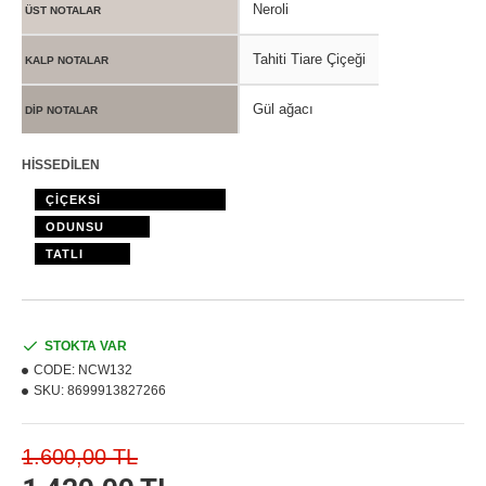
Neroli
ÜST NOTALAR
Tahiti Tiare Çiçeği
KALP NOTALAR
Gül ağacı
DİP NOTALAR
HİSSEDİLEN
ÇİÇEKSİ
ODUNSU
TATLI
STOKTA VAR
CODE:
NCW132
SKU:
8699913827266
1.600,00 TL