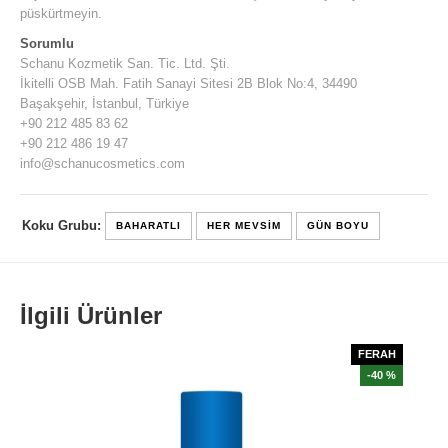
püskürtmeyin.
Sorumlu
Schanu Kozmetik San. Tic. Ltd. Şti.
İkitelli OSB Mah. Fatih Sanayi Sitesi 2B Blok No:4, 34490
Başakşehir, İstanbul, Türkiye
+90 212 485 83 62
+90 212 486 19 47
info@schanucosmetics.com
Koku Grubu:
BAHARATLI
HER MEVSIM
GÜN BOYU
İlgili Ürünler
LI
FERAH
0 %
-40 %