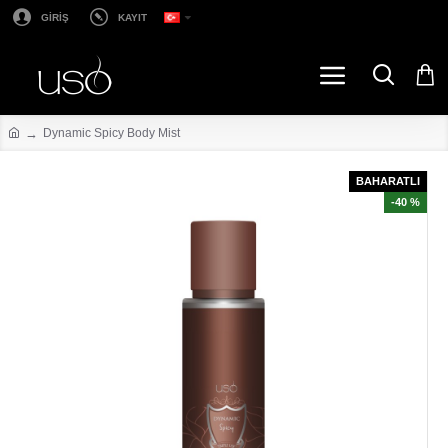
GİRİŞ
KAYIT
Dynamic Spicy Body Mist
BAHARATLI
-40 %