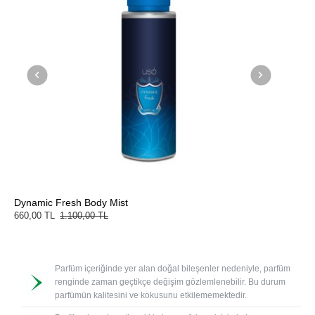
Dynamic Fresh Body Mist
Dynami
660,00 TL
1.100,00 TL
660,00
Parfüm içeriğinde yer alan doğal bileşenler nedeniyle, parfüm
renginde zaman geçtikçe değişim gözlemlenebilir. Bu durum
parfümün kalitesini ve kokusunu etkilememektedir.