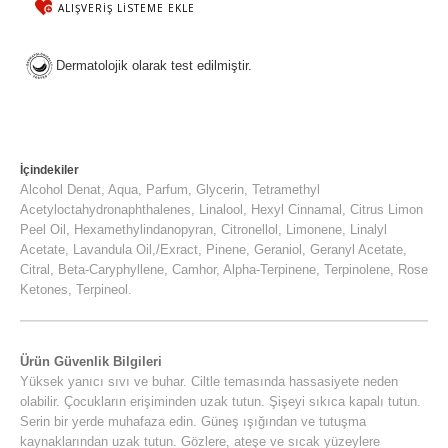
ALIŞVERIŞ LISTEME EKLE
Dermatolojik olarak test edilmiştir.
İçindekiler
Alcohol Denat, Aqua, Parfum, Glycerin, Tetramethyl
Acetyloctahydronaphthalenes, Linalool, Hexyl Cinnamal, Citrus Limon
Peel Oil, Hexamethylindanopyran, Citronellol, Limonene, Linalyl
Acetate, Lavandula Oil,/Exract, Pinene, Geraniol, Geranyl Acetate,
Citral, Beta-Caryphyllene, Camhor, Alpha-Terpinene, Terpinolene, Rose
Ketones, Terpineol.
Ürün Güvenlik Bilgileri
Yüksek yanıcı sıvı ve buhar. Ciltle temasında hassasiyete neden
olabilir. Çocukların erişiminden uzak tutun. Şişeyi sıkıca kapalı tutun.
Serin bir yerde muhafaza edin. Güneş ışığından ve tutuşma
kaynaklarından uzak tutun. Gözlere, ateşe ve sıcak yüzeylere