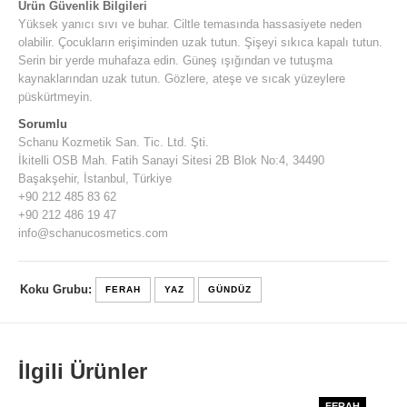
Ürün Güvenlik Bilgileri
Yüksek yanıcı sıvı ve buhar. Ciltle temasında hassasiyete neden
olabilir. Çocukların erişiminden uzak tutun. Şişeyi sıkıca kapalı tutun.
Serin bir yerde muhafaza edin. Güneş ışığından ve tutuşma
kaynaklarından uzak tutun. Gözlere, ateşe ve sıcak yüzeylere
püskürtmeyin.
Sorumlu
Schanu Kozmetik San. Tic. Ltd. Şti.
İkitelli OSB Mah. Fatih Sanayi Sitesi 2B Blok No:4, 34490
Başakşehir, İstanbul, Türkiye
+90 212 485 83 62
+90 212 486 19 47
info@schanucosmetics.com
Koku Grubu:
FERAH
YAZ
GÜNDÜZ
İlgili Ürünler
FERAH