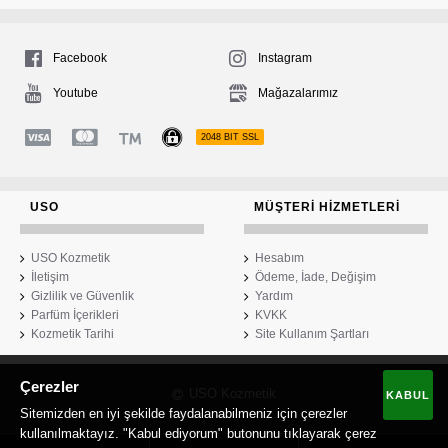
Facebook
Instagram
Youtube
Mağazalarımız
2048 BIT SSL
USO
MÜŞTERI HIZMETLERI
USO Kozmetik
Hesabım
İletişim
Ödeme, İade, Değişim
Gizlilik ve Güvenlik
Yardım
Parfüm İçerikleri
KVKK
Kozmetik Tarihi
Site Kullanım Şartları
Çerezler
USO Kozmetik
KABUL
Sitemizden en iyi şekilde faydalanabilmeniz için çerezler
kullanılmaktayız. "Kabul ediyorum" butonunu tıklayarak çerez