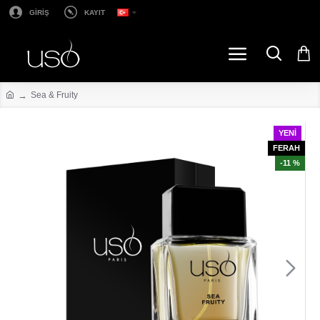
GİRİŞ
KAYIT
Sea & Fruity
YENI
FERAH
-11 %