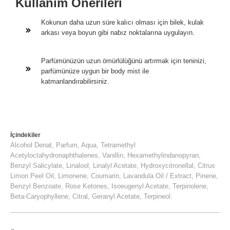
Kullanım Önerileri
Kokunun daha uzun süre kalıcı olması için bilek, kulak
arkası veya boyun gibi nabız noktalarına uygulayın.
Parfümünüzün uzun ömürlülüğünü artırmak için teninizi,
parfümünüze uygun bir body mist ile
katmanlandırabilirsiniz.
İçindekiler
Alcohol Denat, Parfum, Aqua, Tetramethyl
Acetyloctahydronaphthalenes, Vanillin, Hexamethylindanopyran,
Benzyl Salicylate, Linalool, Linalyl Acetate, Hydroxycitronellal, Citrus
Limon Peel Oil, Limonene, Coumarin, Lavandula Oil / Extract, Pinene,
Benzyl Benzoate, Rose Ketones, Isoeugenyl Acetate, Terpinolene,
Beta-Caryophyllene, Citral, Geranyl Acetate, Terpineol.