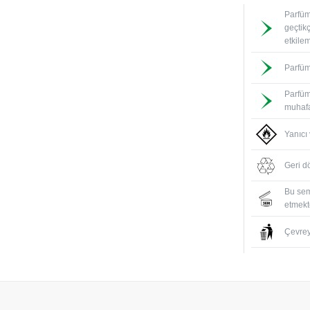
Parfüm
geçtik
etkile
Parfüm
Parfüm
muhafa
Yanıcı
Geri d
Bu sem
etmekte
Çevreyi