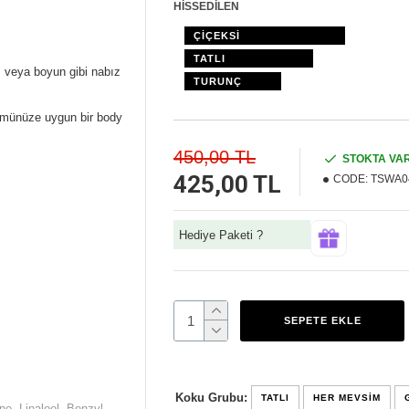
HİSSEDİLEN
ÇİÇEKSİ
TATLI
ı veya boyun gibi nabız
TURUNÇ
fümünüze uygun bir body
450,00 TL
STOKTA VA
425,00 TL
CODE:
TSWA0
Hediye Paketi ?
SEPETE EKLE
Koku Grubu:
TATLI
HER MEVSIM
ne, Linalool, Benzyl