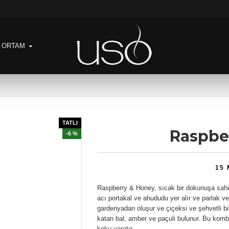
& ORTAM
TATLI
Raspbe
-6 %
15
Raspberry & Honey, sıcak bir dokunuşa sahip, 
acı portakal ve ahududu yer alır ve parlak ve
gardenyadan oluşur ve çiçeksi ve şehvetli bir 
katan bal, amber ve paçuli bulunur. Bu kombi
koku yaratır.