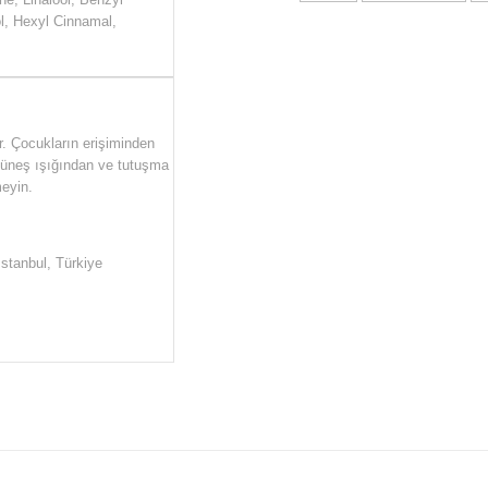
ol, Hexyl Cinnamal,
r. Çocukların erişiminden
 Güneş ışığından ve tutuşma
eyin.
İstanbul, Türkiye