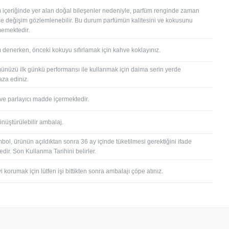
 içeriğinde yer alan doğal bileşenler nedeniyle, parfüm renginde zaman
çe değişim gözlemlenebilir. Bu durum parfümün kalitesini ve kokusunu
memektedir.
 denerken, önceki kokuyu sıfırlamak için kahve koklayınız.
ünüzü ilk günkü performansı ile kullanmak için daima serin yerde
za ediniz.
 ve parlayıcı madde içermektedir.
önüştürülebilir ambalaj.
bol, ürünün açıldıktan sonra 36 ay içinde tüketilmesi gerektiğini ifade
dir. Son Kullanma Tarihini belirler.
 korumak için lütfen işi bittikten sonra ambalajı çöpe atınız.