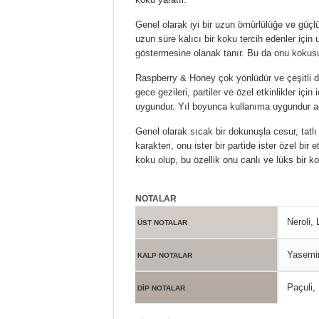
Genel olarak iyi bir uzun ömürlülüğe ve güçlü
uzun süre kalıcı bir koku tercih edenler için u
göstermesine olanak tanır. Bu da onu kokusuy
Raspberry & Honey çok yönlüdür ve çeşitli dur
gece gezileri, partiler ve özel etkinlikler içi
uygundur. Yıl boyunca kullanıma uygundur anc
Genel olarak sıcak bir dokunuşla cesur, tatlı
karakteri, onu ister bir partide ister özel bi
koku olup, bu özellik onu canlı ve lüks bir ko
NOTALAR
Neroli,
ÜST NOTALAR
Yasemin
KALP NOTALAR
Paçuli,
DİP NOTALAR