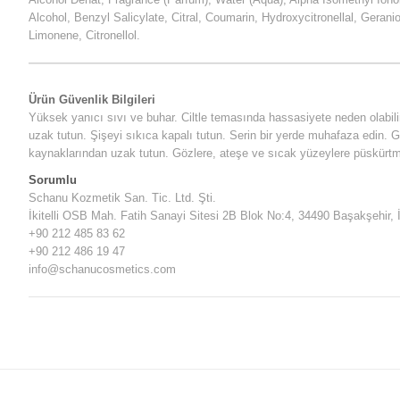
Alcohol, Benzyl Salicylate, Citral, Coumarin, Hydroxycitronellal, Gerani
Limonene, Citronellol.
Ürün Güvenlik Bilgileri
Yüksek yanıcı sıvı ve buhar. Ciltle temasında hassasiyete neden olabili
uzak tutun. Şişeyi sıkıca kapalı tutun. Serin bir yerde muhafaza edin.
kaynaklarından uzak tutun. Gözlere, ateşe ve sıcak yüzeylere püskürtm
Sorumlu
Schanu Kozmetik San. Tic. Ltd. Şti.
İkitelli OSB Mah. Fatih Sanayi Sitesi 2B Blok No:4, 34490 Başakşehir, 
+90 212 485 83 62
+90 212 486 19 47
info@schanucosmetics.com