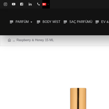
PARFÜM
BODY MIST
SAÇ PARFÜMÜ
EV 
Raspberry & Honey 15 ML