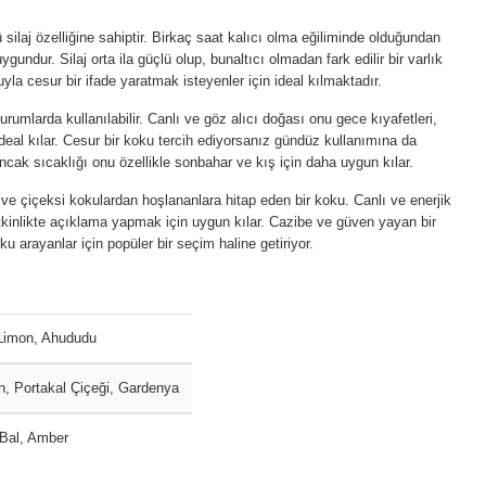
 silaj özelliğine sahiptir. Birkaç saat kalıcı olma eğiliminde olduğundan
ygundur. Silaj orta ila güçlü olup, bunaltıcı olmadan fark edilir bir varlık
la cesur bir ifade yaratmak isteyenler için ideal kılmaktadır.
umlarda kullanılabilir. Canlı ve göz alıcı doğası onu gece kıyafetleri,
n ideal kılar. Cesur bir koku tercih ediyorsanız gündüz kullanımına da
ak sıcaklığı onu özellikle sonbahar ve kış için daha uygun kılar.
 ve çiçeksi kokulardan hoşlananlara hitap eden bir koku. Canlı ve enerjik
r etkinlikte açıklama yapmak için uygun kılar. Cazibe ve güven yayan bir
ku arayanlar için popüler bir seçim haline getiriyor.
 Limon, Ahududu
, Portakal Çiçeği, Gardenya
 Bal, Amber