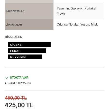
Yasemin, Şakayık, Portakal
KALP NOTALAR
Çiçeği
Odunsu Notalar, Yosun, Misk
DİP NOTALAR
HİSSEDİLEN
ÇİÇEKSİ
FERAH
MEYVEMSİ
STOKTA VAR
CODE:
TSWA084
450,00 TL
425,00 TL