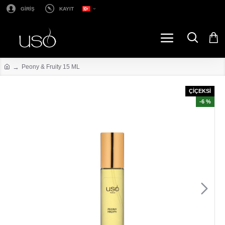
GİRİŞ
KAYIT
Peony & Fruity 15 ML
ÇİÇEKSİ
-6 %