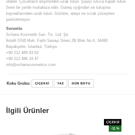
olabilir. Çocukların erişiminden uzak tutun. Şişeyi sıkıca kapalı tutun.
Serin bir yerde muhafaza edin. Güneş ışığından ve tutuşma
kaynaklarından uzak tutun. Gözlere, ateşe ve sıcak yüzeylere
püskürtmeyin.
Sorumlu
Schanu Kozmetik San. Tic. Ltd. Şti.
İkitelli OSB Mah. Fatih Sanayi Sitesi 2B Blok No:4, 34490
Başakşehir, İstanbul, Türkiye
+90 212 485 83 62
+90 212 486 19 47
info@schanucosmetics.com
Koku Grubu:
ÇIÇEKSI
YAZ
GÜN BOYU
İlgili Ürünler
ÇİÇEKSİ
-11 %