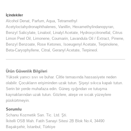
İçindekiler
Alcohol Denat, Parfum, Aqua, Tetramethyl
Acetyloctahydronaphthalenes, Vanillin, Hexamethylindanopyran,
Benzyl Salicylate, Linalool, Linalyl Acetate, Hydroxycitronellal, Citrus
Limon Peel Oil, Limonene, Coumarin, Lavandula Oil / Extract, Pinene,
Benzyl Benzoate, Rose Ketones, Isoeugenyl Acetate, Terpinolene,
Beta-Caryophyllene, Citral, Geranyl Acetate, Terpineol.
Ürün Güvenlik Bilgileri
Yüksek yanıcı sıvı ve buhar. Ciltle temasında hassasiyete neden
olabilir. Çocukların erişiminden uzak tutun. Şişeyi sıkıca kapalı tutun.
Serin bir yerde muhafaza edin. Güneş ışığından ve tutuşma
kaynaklarından uzak tutun. Gözlere, ateşe ve sıcak yüzeylere
püskürtmeyin.
Sorumlu
Schanu Kozmetik San. Tic. Ltd. Şti.
İkitelli OSB Mah. Fatih Sanayi Sitesi 2B Blok No:4, 34490
Başakşehir, İstanbul, Türkiye