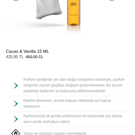
Cacao & Vanilla 15 ML
Cacao 
425,00 TL
450,00 TL
1.420,0
Parfüm içeriğinde yer alan doğal bileşenler nedeniyle, parfüm
renginde zaman geçtikçe değişim gözlemlenebilir. Bu durum
parfümün kalitesini ve kokusunu etkilememektedir.
Parfüm denerken, önceki kokuyu sıfırlamak için kahve
koklayınız.
Parfümünüzü ilk günkü performansı ile kullanmak için daima
serin yerde muhafaza ediniz.
Yanıcı ve parlayıcı madde içermektedir.