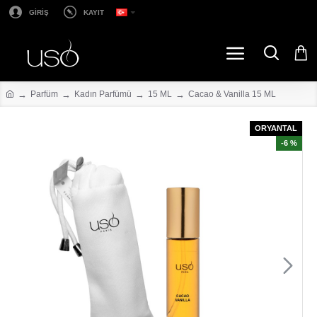
GİRİŞ
KAYIT
Parfüm
Kadın Parfümü
15 ML
Cacao & Vanilla 15 ML
ORYANTAL
-6 %