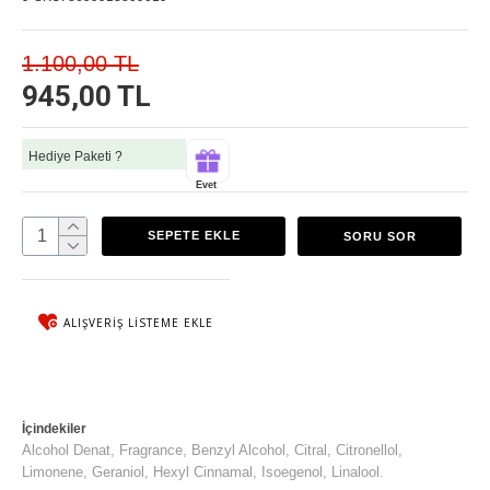
1.100,00 TL
945,00 TL
Hediye Paketi ?
Evet
SEPETE EKLE
SORU SOR
ALIŞVERIŞ LISTEME EKLE
İçindekiler
Alcohol Denat, Fragrance, Benzyl Alcohol, Citral, Citronellol,
Limonene, Geraniol, Hexyl Cinnamal, Isoegenol, Linalool.