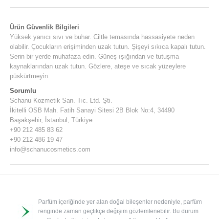
Ürün Güvenlik Bilgileri
Yüksek yanıcı sıvı ve buhar. Ciltle temasında hassasiyete neden
olabilir. Çocukların erişiminden uzak tutun. Şişeyi sıkıca kapalı tutun.
Serin bir yerde muhafaza edin. Güneş ışığından ve tutuşma
kaynaklarından uzak tutun. Gözlere, ateşe ve sıcak yüzeylere
püskürtmeyin.
Sorumlu
Schanu Kozmetik San. Tic. Ltd. Şti.
İkitelli OSB Mah. Fatih Sanayi Sitesi 2B Blok No:4, 34490
Başakşehir, İstanbul, Türkiye
+90 212 485 83 62
+90 212 486 19 47
info@schanucosmetics.com
Parfüm içeriğinde yer alan doğal bileşenler nedeniyle, parfüm
renginde zaman geçtikçe değişim gözlemlenebilir. Bu durum