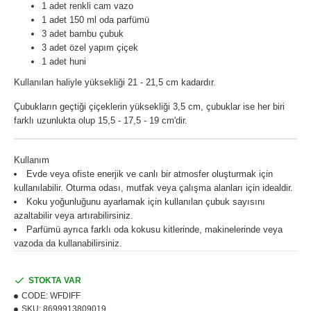
1 adet renkli cam vazo
1 adet 150 ml oda parfümü
3 adet bambu çubuk
3 adet özel yapım çiçek
1 adet huni
Kullanılan haliyle yüksekliği 21 - 21,5 cm kadardır.
Çubukların geçtiği çiçeklerin yüksekliği 3,5 cm, çubuklar ise her biri
farklı uzunlukta olup 15,5 - 17,5 - 19 cm'dir.
Kullanım
Evde veya ofiste enerjik ve canlı bir atmosfer oluşturmak için
kullanılabilir. Oturma odası, mutfak veya çalışma alanları için idealdir.
Koku yoğunluğunu ayarlamak için kullanılan çubuk sayısını
azaltabilir veya artırabilirsiniz.
Parfümü ayrıca farklı oda kokusu kitlerinde, makinelerinde veya
vazoda da kullanabilirsiniz.
STOKTA VAR
CODE:
WFDIFF
SKU:
8699913809019