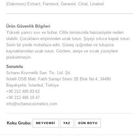
(Oakmoss) Extract, Farnesol, Geraniol, Citral, Linalool.
Ürün Güvenlik Bilgileri
Yüksek yanıcı sıvı ve buhar. Ciltle temasında hassasiyete neden
olabilir. Çocukların erişiminden uzak tutun. Şişeyi sıkıca kapalı tutun.
Serin bir yerde muhafaza edin. Güneş ışığından ve tutuşma
kaynaklarından uzak tutun. Gözlere, ateşe ve sıcak yüzeylere
püskürtmeyin.
Sorumlu
Schanu Kozmetik San. Tic. Ltd. Şti.
İkitelli OSB Mah. Fatih Sanayi Sitesi 2B Blok No:4, 34490
Başakşehir, İstanbul, Türkiye
+90 212 485 83 62
+90 212 486 19 47
info@schanucosmetics.com
Koku Grubu:
MEYVEMSI
YAZ
GÜN BOYU