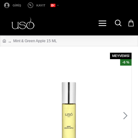
GİRİŞ
KAYIT
Mint & Green Apple 15 ML
MEYVEMSİ
-6 %