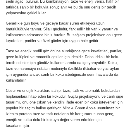
sedir ağacı bulunur. Bu kombinasyon, taze ve enerji verici, hafif bir
tatlılığa sahip bir kokuyla sonuçlanır ve bu da onu geniş bir tercih
yelpazesine çekici kılar.
Genellikle gün boyu ve geceye kadar süren etkileyici uzun
ömürlülüğüyle tanınır. Silajı güçlüdür, fark edilir bir varlık yaratır ve
kullanıcının arkasında bir iz bırakır. Bu sağlam projeksiyon onu gece
kıyafetleri, partiler ve özel günler için uygun hale getirir.
Taze ve enerjik profili göz önüne alındığında gece kıyafetleri, partiler,
gece kulüpleri ve romantik geziler için idealdir. Daha iddialı bir koku
tercih edenler için gündüz kullanımlarında da işe yarayabilir. Koku,
taze ve narenciye notaları nedeniyle özellikle ilkbahar ve yaz ayları
için uygundur ancak canlı bir koku istediğinizde serin havalarda da
kullanılabilir.
Cesur ve enerjik karaktere sahip, taze, tatlı ve aromatik kokulardan
hoşlananlara hitap eden bir kokudur. Güçlü projeksiyonu ve canlı şişe
tasarımı, onu öne çıkan ve kendini ifade eden bir koku isteyenler için
popüler bir seçim haline getiriyor. Mint & Green Apple unutulmaz bir
izlenim yaratan taze ve tatlı notaların bir karışımını sunan genç,
enerjik ve tutku dolu bir kokuya değer veren erkekler için
tasarlanmıştır.