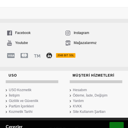
Facebook
Instagram
Youtube
Mağazalarımız
2048 BIT SSL
USO
MÜŞTERI HIZMETLERI
USO Kozmetik
Hesabım
İletişim
Ödeme, İade, Değişim
Gizlilik ve Güvenlik
Yardım
Parfüm İçerikleri
KVKK
Kozmetik Tarihi
Site Kullanım Şartları
Çerezler