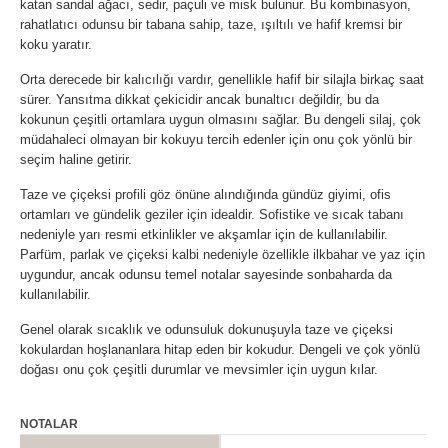
katan sandal ağacı, sedir, paçuli ve misk bulunur. Bu kombinasyon,
rahatlatıcı odunsu bir tabana sahip, taze, ışıltılı ve hafif kremsi bir
koku yaratır.
Orta derecede bir kalıcılığı vardır, genellikle hafif bir silajla birkaç saat
sürer. Yansıtma dikkat çekicidir ancak bunaltıcı değildir, bu da
kokunun çeşitli ortamlara uygun olmasını sağlar. Bu dengeli silaj, çok
müdahaleci olmayan bir kokuyu tercih edenler için onu çok yönlü bir
seçim haline getirir.
Taze ve çiçeksi profili göz önüne alındığında gündüz giyimi, ofis
ortamları ve gündelik geziler için idealdir. Sofistike ve sıcak tabanı
nedeniyle yarı resmi etkinlikler ve akşamlar için de kullanılabilir.
Parfüm, parlak ve çiçeksi kalbi nedeniyle özellikle ilkbahar ve yaz için
uygundur, ancak odunsu temel notalar sayesinde sonbaharda da
kullanılabilir.
Genel olarak sıcaklık ve odunsuluk dokunuşuyla taze ve çiçeksi
kokulardan hoşlananlara hitap eden bir kokudur. Dengeli ve çok yönlü
doğası onu çok çeşitli durumlar ve mevsimler için uygun kılar.
NOTALAR