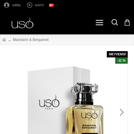
GİRİŞ
KAYIT
Mandarin & Bergamot
MEYVEMSİ
-11 %