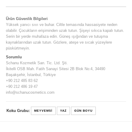
Ürün Güvenlik Bilgileri
Yüksek yanıcı sıvı ve buhar. Ciltle temasında hassasiyete neden
olabilir. Çocukların erişiminden uzak tutun. Şişeyi sıkıca kapalı tutun.
Serin bir yerde muhafaza edin. Güneş ışığından ve tutuşma
kaynaklarından uzak tutun. Gözlere, ateşe ve sıcak yüzeylere
püskürtmeyin.
Sorumlu
Schanu Kozmetik San. Tic. Ltd. Şti.
İkitelli OSB Mah. Fatih Sanayi Sitesi 2B Blok No:4, 34490
Başakşehir, İstanbul, Türkiye
+90 212 485 83 62
+90 212 486 19 47
info@schanucosmetics.com
Koku Grubu:
MEYVEMSI
YAZ
GÜN BOYU