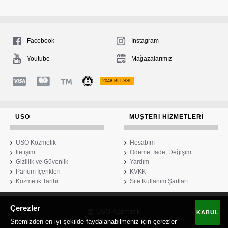
Facebook
Instagram
Youtube
Mağazalarımız
2048 BIT SSL
USO
MÜŞTERI HIZMETLERI
USO Kozmetik
Hesabım
İletişim
Ödeme, İade, Değişim
Gizlilik ve Güvenlik
Yardım
Parfüm İçerikleri
KVKK
Kozmetik Tarihi
Site Kullanım Şartları
Çerezler
USO Kozmetik
KABUL
Sitemizden en iyi şekilde faydalanabilmeniz için çerezler