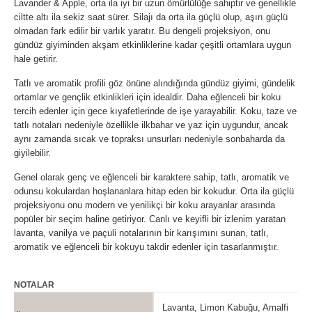
Lavander & Apple, orta ila iyi bir uzun ömürlülüğe sahiptir ve genellikle
ciltte altı ila sekiz saat sürer. Silajı da orta ila güçlü olup, aşırı güçlü
olmadan fark edilir bir varlık yaratır. Bu dengeli projeksiyon, onu
gündüz giyiminden akşam etkinliklerine kadar çeşitli ortamlara uygun
hale getirir.
Tatlı ve aromatik profili göz önüne alındığında gündüz giyimi, gündelik
ortamlar ve gençlik etkinlikleri için idealdir. Daha eğlenceli bir koku
tercih edenler için gece kıyafetlerinde de işe yarayabilir. Koku, taze ve
tatlı notaları nedeniyle özellikle ilkbahar ve yaz için uygundur, ancak
aynı zamanda sıcak ve topraksı unsurları nedeniyle sonbaharda da
giyilebilir.
Genel olarak genç ve eğlenceli bir karaktere sahip, tatlı, aromatik ve
odunsu kokulardan hoşlananlara hitap eden bir kokudur. Orta ila güçlü
projeksiyonu onu modern ve yenilikçi bir koku arayanlar arasında
popüler bir seçim haline getiriyor. Canlı ve keyifli bir izlenim yaratan
lavanta, vanilya ve paçuli notalarının bir karışımını sunan, tatlı,
aromatik ve eğlenceli bir kokuyu takdir edenler için tasarlanmıştır.
NOTALAR
Lavanta, Limon Kabuğu, Amalfi