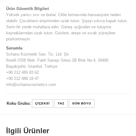
Ürün Güvenlik Bilgileri
Yüksek yanıcı sıvı ve buhar. Ciltle temasında hassasiyete neden
olabilir. Çocukların erişiminden uzak tutun. Şişeyi sıkıca kapalı tutun.
Serin bir yerde muhafaza edin. Güneş ışığından ve tutuşma
kaynaklarından uzak tutun. Gözlere, ateşe ve sıcak yüzeylere
püskürtmeyin.
Sorumlu
Schanu Kozmetik San. Tic. Ltd. Şti.
İkitelli OSB Mah. Fatih Sanayi Sitesi 2B Blok No:4, 34490
Başakşehir, İstanbul, Türkiye
+90 212 485 83 62
+90 212 486 19 47
info@schanucosmetics.com
Koku Grubu:
ÇIÇEKSI
YAZ
GÜN BOYU
İlgili Ürünler