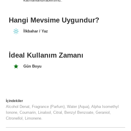
katmanlandırabilirsiniz.
Hangi Mevsime Uygundur?
İlkbahar / Yaz
İdeal Kullanım Zamanı
Gün Boyu
İçindekiler
Alcohol Denat, Fragrance (Parfum), Water (Aqua), Alpha Isomethyl
Ionone, Coumarin, Linalool, Citral, Benzyl Benzoate, Geraniol,
Citronellol, Limonene.