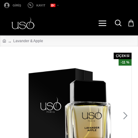
GİRİŞ
KAYIT
Lavander & Apple
ÇİÇEKSİ
-11 %