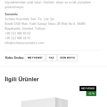
kaynaklarından uzak tutun. Gözlere, ateşe ve sıcak yüzeylere
püskürtmeyin.
Sorumlu
Schanu Kozmetik San. Tic. Ltd. Şti.
İkitelli OSB Mah. Fatih Sanayi Sitesi 2B Blok No:4, 34490
Başakşehir, İstanbul, Türkiye
+90 212 485 83 62
+90 212 486 19 47
info@schanucosmetics.com
Koku Grubu:
MEYVEMSI
YAZ
GÜN BOYU
İlgili Ürünler
MEYVEMSİ
-11 %