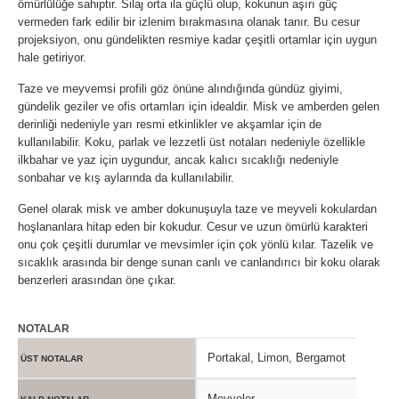
ömürlülüğe sahiptir. Silaj orta ila güçlü olup, kokunun aşırı güç
vermeden fark edilir bir izlenim bırakmasına olanak tanır. Bu cesur
projeksiyon, onu gündelikten resmiye kadar çeşitli ortamlar için uygun
hale getiriyor.
Taze ve meyvemsi profili göz önüne alındığında gündüz giyimi,
gündelik geziler ve ofis ortamları için idealdir. Misk ve amberden gelen
derinliği nedeniyle yarı resmi etkinlikler ve akşamlar için de
kullanılabilir. Koku, parlak ve lezzetli üst notaları nedeniyle özellikle
ilkbahar ve yaz için uygundur, ancak kalıcı sıcaklığı nedeniyle
sonbahar ve kış aylarında da kullanılabilir.
Genel olarak misk ve amber dokunuşuyla taze ve meyveli kokulardan
hoşlananlara hitap eden bir kokudur. Cesur ve uzun ömürlü karakteri
onu çok çeşitli durumlar ve mevsimler için çok yönlü kılar. Tazelik ve
sıcaklık arasında bir denge sunan canlı ve canlandırıcı bir koku olarak
benzerleri arasından öne çıkar.
NOTALAR
Portakal, Limon, Bergamot
ÜST NOTALAR
Meyveler