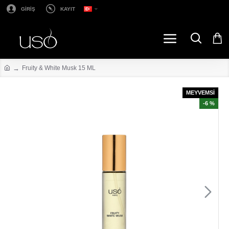
GİRİŞ
KAYIT
Fruity & White Musk 15 ML
MEYVEMSİ
-6 %