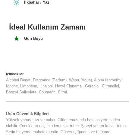
İlkbahar / Yaz
İdeal Kullanım Zamanı
Gün Boyu
İçindekiler
Alcohol Denat, Fragrance (Parfum), Water (Aqua), Alpha Isomethyl
Ionone, Limonene, Linalool, Hexyl Cinnamal, Geraniol, Citronellol,
Benzyl Salicylate, Coumarin, Citral.
Ürün Güvenlik Bilgileri
Yüksek yanıcı sıvı ve buhar. Ciltle temasında hassasiyete neden
olabilir. Çocukların erişiminden uzak tutun. Şişeyi sıkıca kapalı tutun.
Serin bir yerde muhafaza edin. Güneş ışığından ve tutuşma