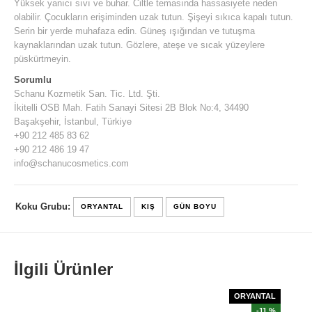
Yüksek yanıcı sıvı ve buhar. Ciltle temasında hassasiyete neden
olabilir. Çocukların erişiminden uzak tutun. Şişeyi sıkıca kapalı tutun.
Serin bir yerde muhafaza edin. Güneş ışığından ve tutuşma
kaynaklarından uzak tutun. Gözlere, ateşe ve sıcak yüzeylere
püskürtmeyin.
Sorumlu
Schanu Kozmetik San. Tic. Ltd. Şti.
İkitelli OSB Mah. Fatih Sanayi Sitesi 2B Blok No:4, 34490
Başakşehir, İstanbul, Türkiye
+90 212 485 83 62
+90 212 486 19 47
info@schanucosmetics.com
Koku Grubu:
ORYANTAL
KIŞ
GÜN BOYU
İlgili Ürünler
ORYANTAL
-11 %