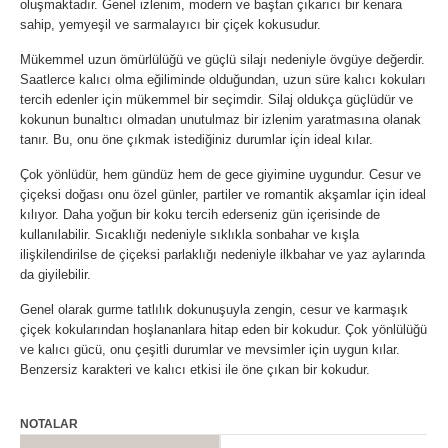
oluşmaktadır. Genel izlenim, modern ve baştan çıkarıcı bir kenara
sahip, yemyeşil ve sarmalayıcı bir çiçek kokusudur.
Mükemmel uzun ömürlülüğü ve güçlü silajı nedeniyle övgüye değerdir.
Saatlerce kalıcı olma eğiliminde olduğundan, uzun süre kalıcı kokuları
tercih edenler için mükemmel bir seçimdir. Silaj oldukça güçlüdür ve
kokunun bunaltıcı olmadan unutulmaz bir izlenim yaratmasına olanak
tanır. Bu, onu öne çıkmak istediğiniz durumlar için ideal kılar.
Çok yönlüdür, hem gündüz hem de gece giyimine uygundur. Cesur ve
çiçeksi doğası onu özel günler, partiler ve romantik akşamlar için ideal
kılıyor. Daha yoğun bir koku tercih ederseniz gün içerisinde de
kullanılabilir. Sıcaklığı nedeniyle sıklıkla sonbahar ve kışla
ilişkilendirilse de çiçeksi parlaklığı nedeniyle ilkbahar ve yaz aylarında
da giyilebilir.
Genel olarak gurme tatlılık dokunuşuyla zengin, cesur ve karmaşık
çiçek kokularından hoşlananlara hitap eden bir kokudur. Çok yönlülüğü
ve kalıcı gücü, onu çeşitli durumlar ve mevsimler için uygun kılar.
Benzersiz karakteri ve kalıcı etkisi ile öne çıkan bir kokudur.
NOTALAR