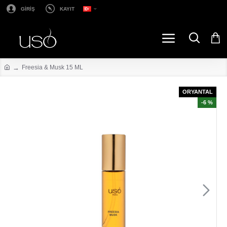
GİRİŞ
KAYIT
Freesia & Musk 15 ML
ORYANTAL
-6 %