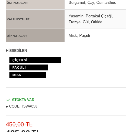
Bergamot, Çay, Osmanthus
ÜST NOTALAR
Yasemin, Portakal Çiçeği,
KALP NOTALAR
Frezya, Gül, Orkide
Misk, Paçuli
DİP NOTALAR
HİSSEDİLEN
ÇİÇEKSİ
PAÇULİ
MİSK
STOKTA VAR
CODE:
TSWA058
450,00 TL