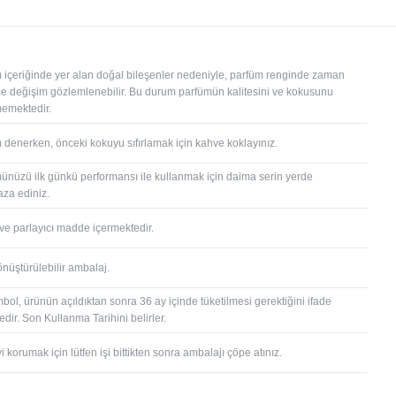
 içeriğinde yer alan doğal bileşenler nedeniyle, parfüm renginde zaman
çe değişim gözlemlenebilir. Bu durum parfümün kalitesini ve kokusunu
memektedir.
 denerken, önceki kokuyu sıfırlamak için kahve koklayınız.
ünüzü ilk günkü performansı ile kullanmak için daima serin yerde
za ediniz.
 ve parlayıcı madde içermektedir.
önüştürülebilir ambalaj.
bol, ürünün açıldıktan sonra 36 ay içinde tüketilmesi gerektiğini ifade
dir. Son Kullanma Tarihini belirler.
 korumak için lütfen işi bittikten sonra ambalajı çöpe atınız.