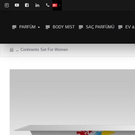
PARFÜM
BODY MIST
SAÇ PARFÜMÜ
EV 
Continents Set For Women