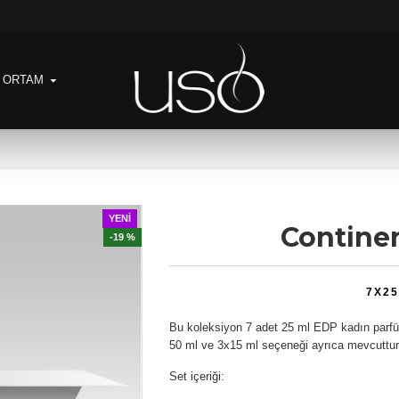
& ORTAM
YENI
Contine
-19 %
7X2
Bu koleksiyon 7 adet 25 ml EDP kadın parfüm
50 ml ve 3x15 ml seçeneği ayrıca mevcuttur
Set içeriği: