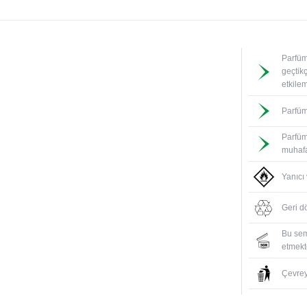
Parfüm
geçtik
etkile
Parfüm
Parfüm
muhafa
Yanıcı
Geri d
Bu sem
etmekte
Çevreyi