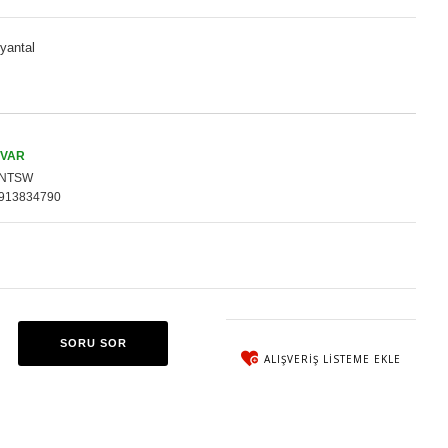
yantal
 VAR
NTSW
913834790
SORU SOR
ALIŞVERIŞ LISTEME EKLE