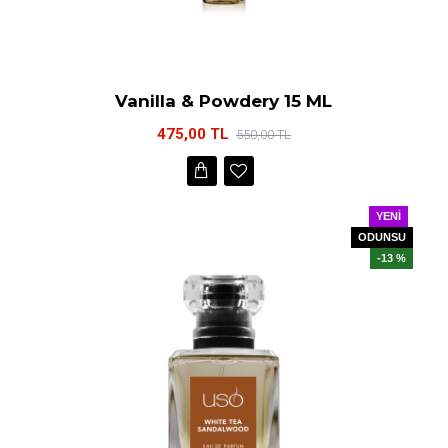
Vanilla & Powdery 15 ML
475,00 TL
550,00 TL
YENI
ODUNSU
-13 %