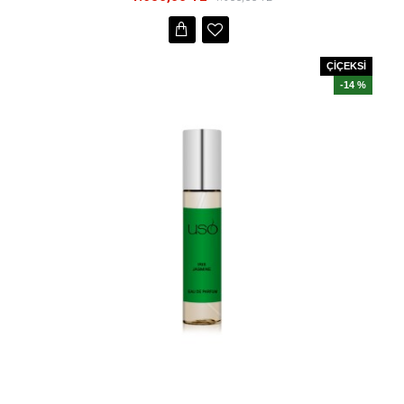
ÇİÇEKSİ
-14 %