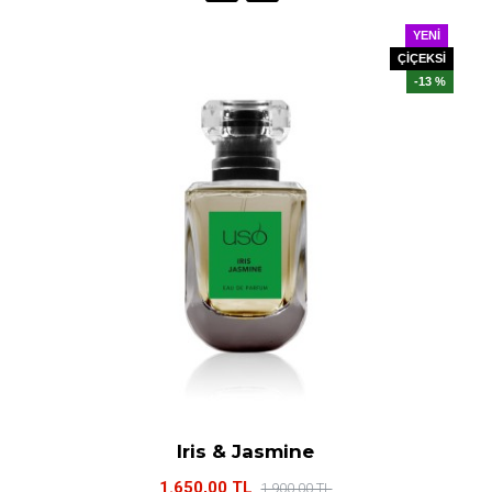
YENI
ÇİÇEKSİ
-13 %
Iris & Jasmine
1.650,00 TL
1.900,00 TL