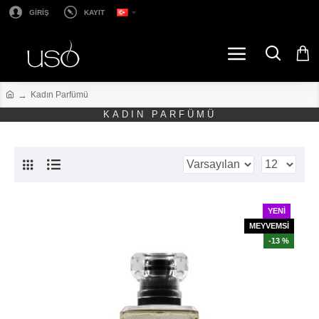
GİRİŞ
KAYIT
Kadın Parfümü
KADIN PARFÜMÜ
YENI
MEYVEMSİ
-13 %