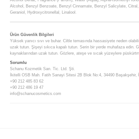
Alcohol, Benzyl Benzoate, Benzyl Cinnamate, Benzyl Salicylate, Citral, 
Geraniol, Hydroxycitronellal, Linalool.
Ürün Güvenlik Bilgileri
Yüksek yanıcı sıvı ve buhar. Ciltle temasında hassasiyete neden olabili
uzak tutun. Şişeyi sıkıca kapalı tutun. Serin bir yerde muhafaza edin.
kaynaklarından uzak tutun. Gözlere, ateşe ve sıcak yüzeylere püskürtm
Sorumlu
Schanu Kozmetik San. Tic. Ltd. Şti.
İkitelli OSB Mah. Fatih Sanayi Sitesi 2B Blok No:4, 34490 Başakşehir, 
+90 212 485 83 62
+90 212 486 19 47
info@schanucosmetics.com