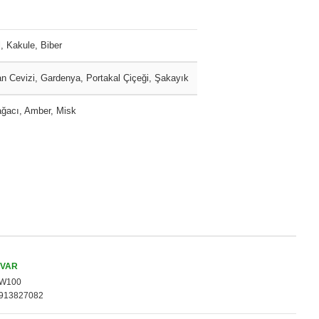
l, Kakule, Biber
an Cevizi, Gardenya, Portakal Çiçeği, Şakayık
ğacı, Amber, Misk
 VAR
W100
913827082