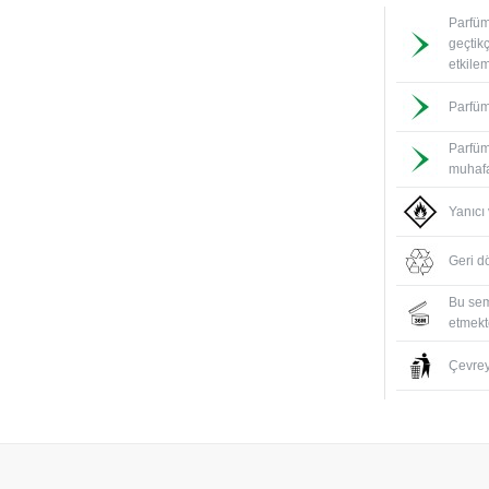
Parfüm
geçtik
etkile
Parfüm
Parfüm
muhafa
Yanıcı
Geri d
Bu sem
etmekte
Çevreyi