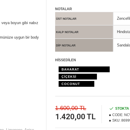
NOTALAR
Zencefi
ÜST NOTALAR
ı veya boyun gibi nabız
Hindist
KALP NOTALAR
fümünüze uygun bir body
Sandala
DİP NOTALAR
HİSSEDİLEN
BAHARAT
ÇİÇEKSİ
COCONUT
1.600,00 TL
STOKTA
1.420,00 TL
CODE:
NC
SKU:
8699
one, Limonene, Anise