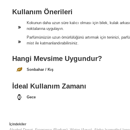
Kullanım Önerileri
Kokunun daha uzun süre kalıcı olması için bilek, kulak arkas
noktalarına uygulayın.
Parfümünüzün uzun ömürlülüğünü artırmak için teninizi, par
mist ile katmanlandırabilirsiniz.
Hangi Mevsime Uygundur?
Sonbahar / Kış
İdeal Kullanım Zamanı
Gece
İçindekiler
Alcohol Denat, Fragrance (Parfum), Water (Aqua), Alpha-Isomethyl Ion