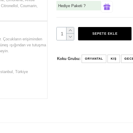
Hediye Paketi ?
Citronellol, Coumarin,
SEPETE EKLE
r. Çocukların erişiminden
 Güneş ışığından ve tutuşma
eyin.
Koku Grubu:
ORYANTAL
KIŞ
GEC
İstanbul, Türkiye