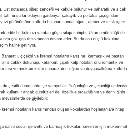
. Üst notalarda biber, zencefil ve kakule bulunur ve baharatlı ve sıcak
afif tatlı unsurlar ekleyen gardenya, şakayık ve portakal çiçeğinden
nyevi görünümüne katkıda bulunan sandal ağacı, amber ve misk içerir.
k edilir bir koku izi yaratan güçlü silaja sahiptir. Uzun ömürlülüğü de
 boyunca çok çabuk solmadan devam eder. Bu da onu güçlü kokulara
eçim haline getiriyor.
r. Baharatlı, çiçeksi ve kremsi notaların karışımı, karmaşık ve baştan
lar bir sıcaklık dokunuşu katarken, çiçek kalp notaları onu romantik ve
kremsi ve misk bir kalite sunarak derinliğine ve duygusallığına katkıda
a da çeşitli durumlarda işe yarayabilir. Yoğunluğu ve çekiciliği nedeniyle
k kullanılır ancak gündüzleri de, özellikle sıcaklığının ve derinliğinin
n mevsimlerde de giyilebilir.
e kremsi notaların karışımından oluşan kokulardan hoşlananlara hitap
uşa sahip cesur, şehvetli ve karmaşık kokuları sevenler için mükemmel