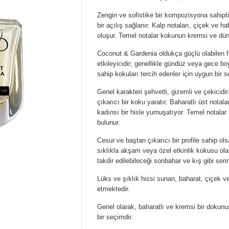
Zengin ve sofistike bir kompozisyona sahiptir
bir açılış sağlanır. Kalp notaları, çiçek ve h
oluşur. Temel notalar kokunun kremsi ve dü
Coconut & Gardenia oldukça güçlü olabilen far
etkileyicidir; genellikle gündüz veya gece
sahip kokuları tercih edenler için uygun bir s
Genel karakteri şehvetli, gizemli ve çekicidi
çıkarıcı bir koku yaratır. Baharatlı üst nota
kadınsı bir hisle yumuşatıyor. Temel notalar 
bulunur.
Cesur ve baştan çıkarıcı bir profile sahip ols
sıklıkla akşam veya özel etkinlik kokusu olara
takdir edilebileceği sonbahar ve kış gibi seri
Lüks ve şıklık hissi sunan, baharat, çiçek v
etmektedir.
Genel olarak, baharatlı ve kremsi bir dokun
bir seçimdir.