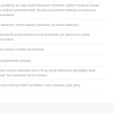
 içeriğinde yer alan doğal bileşenler nedeniyle, parfüm renginde zaman
çe değişim gözlemlenebilir. Bu durum parfümün kalitesini ve kokusunu
memektedir.
 denerken, önceki kokuyu sıfırlamak için kahve koklayınız.
ünüzü ilk günkü performansı ile kullanmak için daima serin yerde
za ediniz.
 ve parlayıcı madde içermektedir.
önüştürülebilir ambalaj.
bol, ürünün açıldıktan sonra 36 ay içinde tüketilmesi gerektiğini ifade
dir. Son Kullanma Tarihini belirler.
 korumak için lütfen işi bittikten sonra ambalajı çöpe atınız.