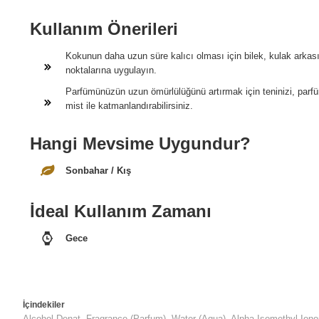
Kullanım Önerileri
Kokunun daha uzun süre kalıcı olması için bilek, kulak arkas
noktalarına uygulayın.
Parfümünüzün uzun ömürlülüğünü artırmak için teninizi, par
mist ile katmanlandırabilirsiniz.
Hangi Mevsime Uygundur?
Sonbahar / Kış
İdeal Kullanım Zamanı
Gece
İçindekiler
Alcohol Denat, Fragrance (Parfum), Water (Aqua), Alpha-Isomethyl Iono