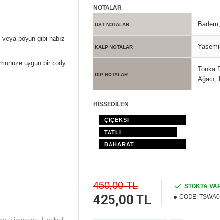
NOTALAR
Badem,
ÜST NOTALAR
ı veya boyun gibi nabız
Yasemin
KALP NOTALAR
fümünüze uygun bir body
Tonka F
DİP NOTALAR
Ağacı, 
HİSSEDİLEN
ÇİÇEKSİ
TATLI
BAHARAT
450,00 TL
STOKTA VA
425,00 TL
CODE:
TSWA0
ne, Limonene, Linalool,