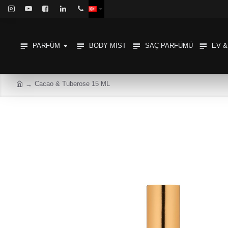
PARFÜM
BODY MIST
SAÇ PARFÜMÜ
EV 
Cacao & Tuberose 15 ML