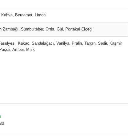
 Kahve, Bergamot, Limon
 Zambağı, Sümbülteber, Orris, Gül, Portakal Çiçeği
asulyesi, Kakao, Sandalağacı, Vanilya, Pralin, Tarçın, Sedir, Kaşmir
Paçuli, Amber, Misk
R
83