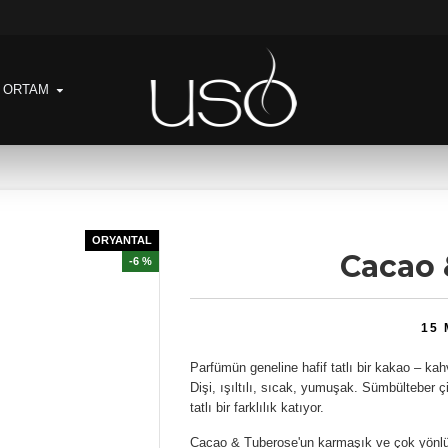
& ORTAM
ORYANTAL
Cacao 
-6 %
15
Parfümün geneline hafif tatlı bir kakao – ka
Dişi, ışıltılı, sıcak, yumuşak. Sümbülteber 
tatlı bir farklılık katıyor.
Cacao & Tuberose'un karmaşık ve çok yönlü