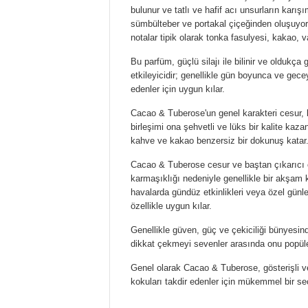
bulunur ve tatlı ve hafif acı unsurların karışı
sümbülteber ve portakal çiçeğinden oluşuyor 
notalar tipik olarak tonka fasulyesi, kakao, va
Bu parfüm, güçlü silajı ile bilinir ve oldukça 
etkileyicidir; genellikle gün boyunca ve gecey
edenler için uygun kılar.
Cacao & Tuberose'un genel karakteri cesur, b
birleşimi ona şehvetli ve lüks bir kalite kaz
kahve ve kakao benzersiz bir dokunuş katar. S
Cacao & Tuberose cesur ve baştan çıkarıcı 
karmaşıklığı nedeniyle genellikle bir akşam 
havalarda gündüz etkinlikleri veya özel günler
özellikle uygun kılar.
Genellikle güven, güç ve çekiciliği bünyesinde
dikkat çekmeyi sevenler arasında onu popüler
Genel olarak Cacao & Tuberose, gösterişli v
kokuları takdir edenler için mükemmel bir se