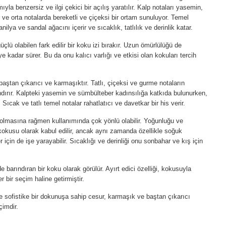
mıyla benzersiz ve ilgi çekici bir açılış yaratılır. Kalp notaları yasemin,
ve orta notalarda bereketli ve çiçeksi bir ortam sunuluyor. Temel
nilya ve sandal ağacını içerir ve sıcaklık, tatlılık ve derinlik katar.
güçlü olabilen fark edilir bir koku izi bırakır. Uzun ömürlülüğü de
e kadar sürer. Bu da onu kalıcı varlığı ve etkisi olan kokuları tercih
aştan çıkarıcı ve karmaşıktır. Tatlı, çiçeksi ve gurme notaların
andırır. Kalpteki yasemin ve sümbülteber kadınsılığa katkıda bulunurken,
ıcak ve tatlı temel notalar rahatlatıcı ve davetkar bir his verir.
olmasına rağmen kullanımında çok yönlü olabilir. Yoğunluğu ve
kokusu olarak kabul edilir, ancak aynı zamanda özellikle soğuk
 için de işe yarayabilir. Sıcaklığı ve derinliği onu sonbahar ve kış için
 barındıran bir koku olarak görülür. Ayırt edici özelliği, kokusuyla
 bir seçim haline getirmiştir.
e sofistike bir dokunuşa sahip cesur, karmaşık ve baştan çıkarıcı
çimdir.