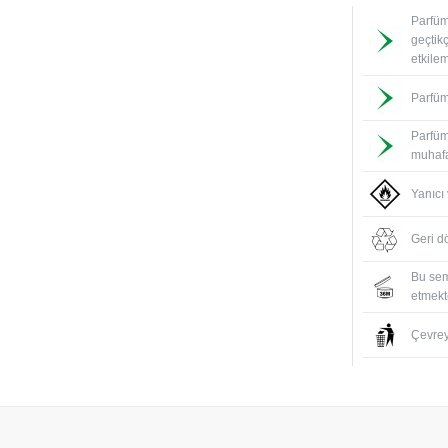
Parfüm
geçtik
etkile
Parfüm
Parfüm
muhafa
Yanıcı
Geri d
Bu sem
etmekte
Çevreyi