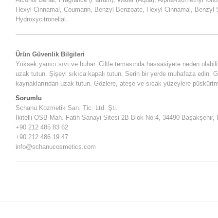
Hexyl Cinnamal, Coumarin, Benzyl Benzoate, Hexyl Cinnamal, Benzyl S
Hydroxycitronellal.
Ürün Güvenlik Bilgileri
Yüksek yanıcı sıvı ve buhar. Ciltle temasında hassasiyete neden olabili
uzak tutun. Şişeyi sıkıca kapalı tutun. Serin bir yerde muhafaza edin.
kaynaklarından uzak tutun. Gözlere, ateşe ve sıcak yüzeylere püskürtm
Sorumlu
Schanu Kozmetik San. Tic. Ltd. Şti.
İkitelli OSB Mah. Fatih Sanayi Sitesi 2B Blok No:4, 34490 Başakşehir, 
+90 212 485 83 62
+90 212 486 19 47
info@schanucosmetics.com