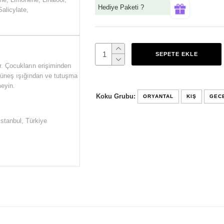
Hediye Paketi ?
alicylate,
SEPETE EKLE
r. Çocukların erişiminden
 Güneş ışığından ve tutuşma
eyin.
Koku Grubu:
ORYANTAL
KIŞ
GEC
İstanbul, Türkiye