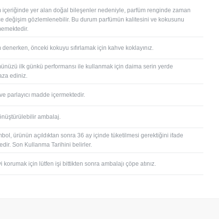
 içeriğinde yer alan doğal bileşenler nedeniyle, parfüm renginde zaman
çe değişim gözlemlenebilir. Bu durum parfümün kalitesini ve kokusunu
memektedir.
 denerken, önceki kokuyu sıfırlamak için kahve koklayınız.
ünüzü ilk günkü performansı ile kullanmak için daima serin yerde
za ediniz.
 ve parlayıcı madde içermektedir.
önüştürülebilir ambalaj.
bol, ürünün açıldıktan sonra 36 ay içinde tüketilmesi gerektiğini ifade
dir. Son Kullanma Tarihini belirler.
 korumak için lütfen işi bittikten sonra ambalajı çöpe atınız.