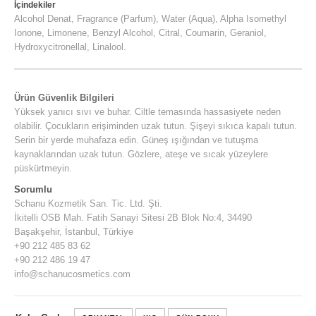
İçindekiler
Alcohol Denat, Fragrance (Parfum), Water (Aqua), Alpha Isomethyl
Ionone, Limonene, Benzyl Alcohol, Citral, Coumarin, Geraniol,
Hydroxycitronellal, Linalool.
Ürün Güvenlik Bilgileri
Yüksek yanıcı sıvı ve buhar. Ciltle temasında hassasiyete neden
olabilir. Çocukların erişiminden uzak tutun. Şişeyi sıkıca kapalı tutun.
Serin bir yerde muhafaza edin. Güneş ışığından ve tutuşma
kaynaklarından uzak tutun. Gözlere, ateşe ve sıcak yüzeylere
püskürtmeyin.
Sorumlu
Schanu Kozmetik San. Tic. Ltd. Şti.
İkitelli OSB Mah. Fatih Sanayi Sitesi 2B Blok No:4, 34490
Başakşehir, İstanbul, Türkiye
+90 212 485 83 62
+90 212 486 19 47
info@schanucosmetics.com