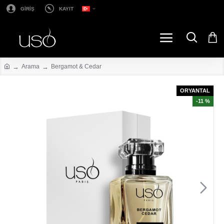
GİRİŞ
KAYIT
Arama
Bergamot & Cedar
ORYANTAL
-11 %