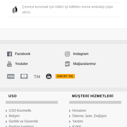
Çevreyi korumak için lütfen işi bittikten sonra ambalajı çöpe
atınız.
Facebook
Instagram
Youtube
Mağazalarımız
2048 BIT SSL
USO
MÜŞTERI HIZMETLERI
USO Kozmetik
Hesabım
İletişim
Ödeme, İade, Değişim
Gizlilik ve Güvenlik
Yardım
Parfüm İçerikleri
KVKK