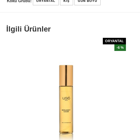
Koku Grubu:
ORYANTAL
KIŞ
GÜN BOYU
İlgili Ürünler
ORYANTAL
-6 %