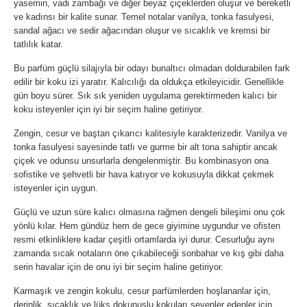
yasemin, vadi zambağı ve diğer beyaz çiçeklerden oluşur ve bereketli
ve kadınsı bir kalite sunar. Temel notalar vanilya, tonka fasulyesi,
sandal ağacı ve sedir ağacından oluşur ve sıcaklık ve kremsi bir
tatlılık katar.
Bu parfüm güçlü silajıyla bir odayı bunaltıcı olmadan doldurabilen fark
edilir bir koku izi yaratır. Kalıcılığı da oldukça etkileyicidir. Genellikle
gün boyu sürer. Sık sık yeniden uygulama gerektirmeden kalıcı bir
koku isteyenler için iyi bir seçim haline getiriyor.
Zengin, cesur ve baştan çıkarıcı kalitesiyle karakterizedir. Vanilya ve
tonka fasulyesi sayesinde tatlı ve gurme bir alt tona sahiptir ancak
çiçek ve odunsu unsurlarla dengelenmiştir. Bu kombinasyon ona
sofistike ve şehvetli bir hava katıyor ve kokusuyla dikkat çekmek
isteyenler için uygun.
Güçlü ve uzun süre kalıcı olmasına rağmen dengeli bileşimi onu çok
yönlü kılar. Hem gündüz hem de gece giyimine uygundur ve ofisten
resmi etkinliklere kadar çeşitli ortamlarda iyi durur. Cesurluğu aynı
zamanda sıcak notaların öne çıkabileceği sonbahar ve kış gibi daha
serin havalar için de onu iyi bir seçim haline getiriyor.
Karmaşık ve zengin kokulu, cesur parfümlerden hoşlananlar için,
derinlik, sıcaklık ve lüks dokunuşlu kokuları sevenler edenler için