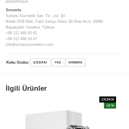
püskürtmeyin.
Sorumlu
Schanu Kozmetik San. Tic. Ltd. Şti.
İkitelli OSB Mah. Fatih Sanayi Sitesi 2B Blok No:4, 34490
Başakşehir, İstanbul, Türkiye
+90 212 485 83 62
+90 212 486 19 47
info@schanucosmetics.com
Koku Grubu:
ÇIÇEKSI
YAZ
GÜNDÜZ
İlgili Ürünler
ÇİÇEKSİ
-11 %