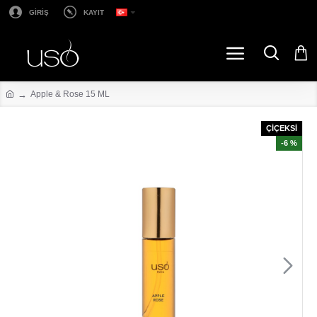
GİRİŞ
KAYIT
Apple & Rose 15 ML
ÇİÇEKSİ
-6 %