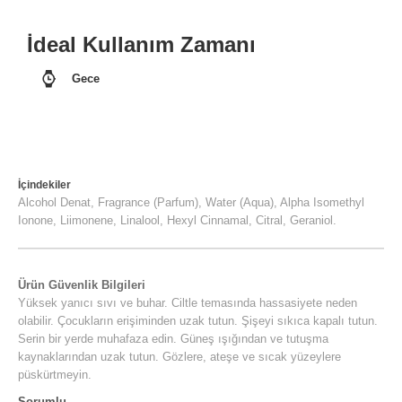
İdeal Kullanım Zamanı
Gece
İçindekiler
Alcohol Denat, Fragrance (Parfum), Water (Aqua), Alpha Isomethyl
Ionone, Liimonene, Linalool, Hexyl Cinnamal, Citral, Geraniol.
Ürün Güvenlik Bilgileri
Yüksek yanıcı sıvı ve buhar. Ciltle temasında hassasiyete neden
olabilir. Çocukların erişiminden uzak tutun. Şişeyi sıkıca kapalı tutun.
Serin bir yerde muhafaza edin. Güneş ışığından ve tutuşma
kaynaklarından uzak tutun. Gözlere, ateşe ve sıcak yüzeylere
püskürtmeyin.
Sorumlu