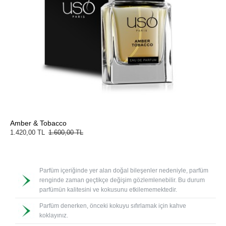
Amber & Tobacco
1.420,00 TL
1.600,00 TL
Parfüm içeriğinde yer alan doğal bileşenler nedeniyle, parfüm
renginde zaman geçtikçe değişim gözlemlenebilir. Bu durum
parfümün kalitesini ve kokusunu etkilememektedir.
Parfüm denerken, önceki kokuyu sıfırlamak için kahve
koklayınız.