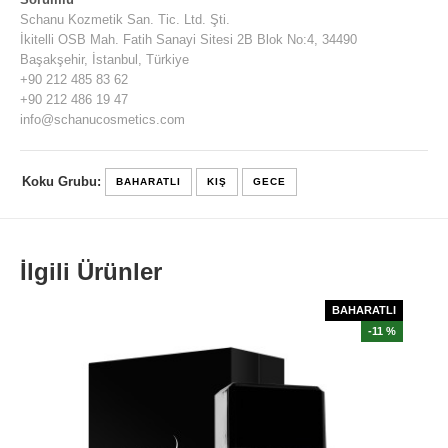
Schanu Kozmetik San. Tic. Ltd. Şti.
İkitelli OSB Mah. Fatih Sanayi Sitesi 2B Blok No:4, 34490
Başakşehir, İstanbul, Türkiye
+90 212 485 83 62
+90 212 486 19 47
info@schanucosmetics.com
Koku Grubu:
BAHARATLI
KIŞ
GECE
İlgili Ürünler
BAHARATLI
-11 %