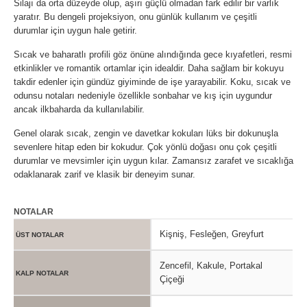
Silajı da orta düzeyde olup, aşırı güçlü olmadan fark edilir bir varlık
yaratır. Bu dengeli projeksiyon, onu günlük kullanım ve çeşitli
durumlar için uygun hale getirir.
Sıcak ve baharatlı profili göz önüne alındığında gece kıyafetleri, resmi
etkinlikler ve romantik ortamlar için idealdir. Daha sağlam bir kokuyu
takdir edenler için gündüz giyiminde de işe yarayabilir. Koku, sıcak ve
odunsu notaları nedeniyle özellikle sonbahar ve kış için uygundur
ancak ilkbaharda da kullanılabilir.
Genel olarak sıcak, zengin ve davetkar kokuları lüks bir dokunuşla
sevenlere hitap eden bir kokudur. Çok yönlü doğası onu çok çeşitli
durumlar ve mevsimler için uygun kılar. Zamansız zarafet ve sıcaklığa
odaklanarak zarif ve klasik bir deneyim sunar.
NOTALAR
Kişniş, Fesleğen, Greyfurt
ÜST NOTALAR
Zencefil, Kakule, Portakal
KALP NOTALAR
Çiçeği